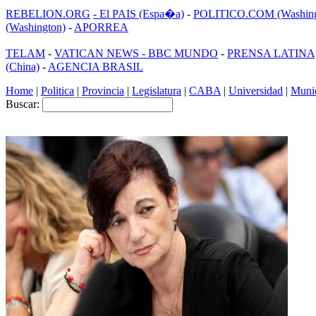
REBELION.ORG
- El PAIS (Espa�a)
-
POLITICO.COM (Washing
(Washington)
-
APORREA
TELAM
-
VATICAN NEWS -
BBC MUNDO
-
PRENSA LATINA
(China)
-
AGENCIA BRASIL
Home
|
Politica
|
Provincia
|
Legislatura
|
CABA
|
Universidad
|
Munic
Buscar: