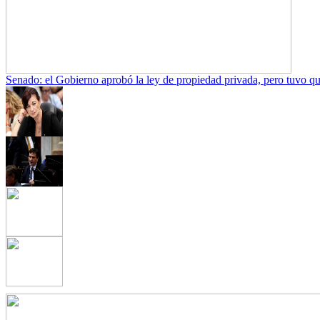
Senado: el Gobierno aprobó la ley de propiedad privada, pero tuvo que