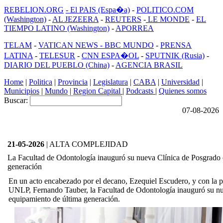
REBELION.ORG
- El PAIS (Espa�a)
-
POLITICO.COM
(Washington)
-
AL JEZEERA
-
REUTERS
-
LE MONDE
-
EL
TIEMPO LATINO (Washington)
-
APORREA
TELAM
-
VATICAN NEWS -
BBC MUNDO
-
PRENSA
LATINA
-
TELESUR
-
CNN ESPA�OL
-
SPUTNIK (Rusia)
-
DIARIO DEL PUEBLO (China)
-
AGENCIA BRASIL
Home
|
Politica
|
Provincia
|
Legislatura
|
CABA
|
Universidad
|
Municipios
|
Mundo
|
Region Capital
|
Podcasts
|
Quienes somos
Buscar:
07-08-2026
21-05-2026
| ALTA COMPLEJIDAD
La Facultad de Odontología inauguró su nueva Clínica de Posgrado 
generación
En un acto encabezado por el decano, Ezequiel Escudero, y con la pr
UNLP, Fernando Tauber, la Facultad de Odontología inauguró su n
equipamiento de última generación.