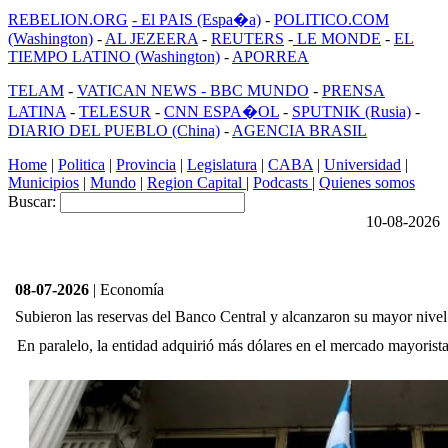
REBELION.ORG
- El PAIS (Espa�a)
-
POLITICO.COM
(Washington)
-
AL JEZEERA
-
REUTERS
-
LE MONDE
-
EL
TIEMPO LATINO (Washington)
-
APORREA
TELAM
-
VATICAN NEWS -
BBC MUNDO
-
PRENSA
LATINA
-
TELESUR
-
CNN ESPA�OL
-
SPUTNIK (Rusia)
-
DIARIO DEL PUEBLO (China)
-
AGENCIA BRASIL
Home
|
Politica
|
Provincia
|
Legislatura
|
CABA
|
Universidad
|
Municipios
|
Mundo
|
Region Capital
|
Podcasts
|
Quienes somos
Buscar:
10-08-2026
08-07-2026
| Economía
Subieron las reservas del Banco Central y alcanzaron su mayor nive
En paralelo, la entidad adquirió más dólares en el mercado mayorista