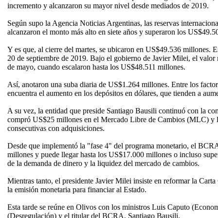
incremento y alcanzaron su mayor nivel desde mediados de 2019.
Según supo la Agencia Noticias Argentinas, las reservas internaciona
alcanzaron el monto más alto en siete años y superaron los US$49.5
Y es que, al cierre del martes, se ubicaron en US$49.536 millones. 
20 de septiembre de 2019. Bajo el gobierno de Javier Milei, el valor 
de mayo, cuando escalaron hasta los US$48.511 millones.
Así, anotaron una suba diaria de US$1.264 millones. Entre los factor
encuentra el aumento en los depósitos en dólares, que tienden a aum
A su vez, la entidad que preside Santiago Bausili continuó con la co
compró US$25 millones en el Mercado Libre de Cambios (MLC) y ll
consecutivas con adquisiciones.
Desde que implementó la "fase 4" del programa monetario, el BC
millones y puede llegar hasta los US$17.000 millones o incluso supe
de la demanda de dinero y la liquidez del mercado de cambios.
Mientras tanto, el presidente Javier Milei insiste en reformar la Cart
la emisión monetaria para financiar al Estado.
Esta tarde se reúne en Olivos con los ministros Luis Caputo (Econo
(Desregulación) y el titular del BCRA, Santiago Bausili.