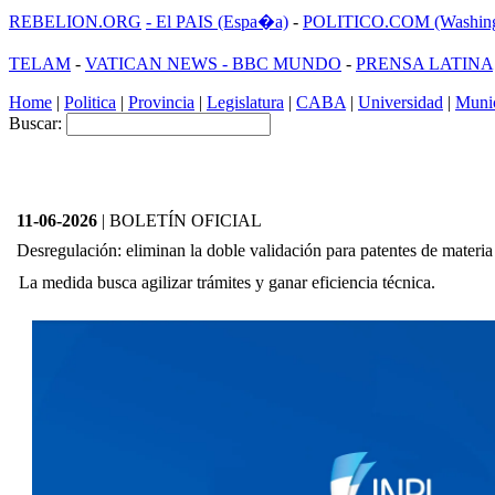
REBELION.ORG
- El PAIS (Espa�a)
-
POLITICO.COM (Washing
TELAM
-
VATICAN NEWS -
BBC MUNDO
-
PRENSA LATINA
Home
|
Politica
|
Provincia
|
Legislatura
|
CABA
|
Universidad
|
Munic
Buscar:
11-06-2026
| BOLETÍN OFICIAL
Desregulación: eliminan la doble validación para patentes de materia 
La medida busca agilizar trámites y ganar eficiencia técnica.