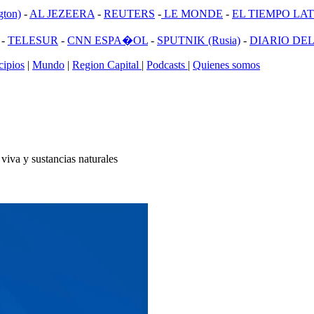
ton)
-
AL JEZEERA
-
REUTERS
-
LE MONDE
-
EL TIEMPO LATI
-
TELESUR
-
CNN ESPA�OL
-
SPUTNIK (Rusia)
-
DIARIO DEL
ipios
|
Mundo
|
Region Capital
|
Podcasts
|
Quienes somos
viva y sustancias naturales