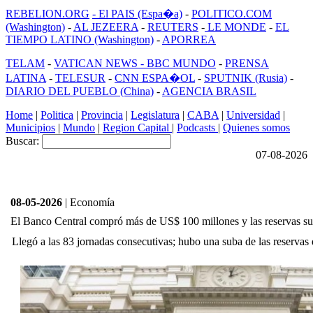
REBELION.ORG
- El PAIS (Espa�a)
-
POLITICO.COM
(Washington)
-
AL JEZEERA
-
REUTERS
-
LE MONDE
-
EL
TIEMPO LATINO (Washington)
-
APORREA
TELAM
-
VATICAN NEWS -
BBC MUNDO
-
PRENSA
LATINA
-
TELESUR
-
CNN ESPA�OL
-
SPUTNIK (Rusia)
-
DIARIO DEL PUEBLO (China)
-
AGENCIA BRASIL
Home
|
Politica
|
Provincia
|
Legislatura
|
CABA
|
Universidad
|
Municipios
|
Mundo
|
Region Capital
|
Podcasts
|
Quienes somos
Buscar:
07-08-2026
08-05-2026
| Economía
El Banco Central compró más de US$ 100 millones y las reservas s
Llegó a las 83 jornadas consecutivas; hubo una suba de las reservas