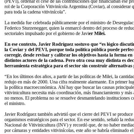
(PEVI), ordenar el cese de las contribuciones que financiaban ese pro
rol de la Corporación Vitivinícola Argentina (Coviar), al considerar 
para toda la cadena vitivinícola”.
La medida fue celebrada públicamente por el ministro de Desregulac
Federico Sturzenegger, quien la enmarcó dentro del proceso de reduc
sectoriales impulsado por el gobierno de Javi
er Milei.
En ese contexto, Javier Rodríguez sostuvo que “es lógico discut
la Coviar y del PEVI, porque toda política pública puede perfe
corregir, desde revisar y calibrar los objetivos hasta la forma en 
distintos actores de la cadena. Pero otra cosa muy distinta es d
herramienta estratégica para el sector sin construir alternativas p
“En los últimos dos años, a partir de las políticas de Milei, la canti
redujo en más de 2000. Una cifra realmente alarmante. En primer lug
la política macroeconómica. Ahí hay que buscar las causas principale
vitivinicultura necesita más coordinación, más financiamiento y más
no menos. El problema no se resuelve desmantelando instituciones c
el ministro.
Javier Rodríguez también advirtió que el cierre del PEVI se produce
organismos estratégicos para el sector. En ese sentido, señaló la reduc
Nacional de Vitivinicultura (INV) y recordó que, de no haber media
por cámaras y entidades vitivinícolas, este año se habría eliminado e