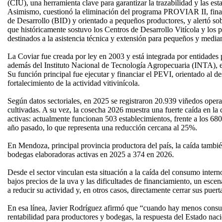
(CIU), una herramienta clave para garantizar la trazabilidad y las esta
Asimismo, cuestionó la eliminación del programa PROVIAR II, fina
de Desarrollo (BID) y orientado a pequeños productores, y alertó so
que históricamente sostuvo los Centros de Desarrollo Vitícola y lo
destinados a la asistencia técnica y extensión para pequeños y media
La Coviar fue creada por ley en 2003 y está integrada por entidades 
además del Instituto Nacional de Tecnología Agropecuaria (INTA), e
Su función principal fue ejecutar y financiar el PEVI, orientado al d
fortalecimiento de la actividad vitivinícola.
Según datos sectoriales, en 2025 se registraron 20.939 viñedos oper
cultivadas. A su vez, la cosecha 2026 muestra una fuerte caída en la
activas: actualmente funcionan 503 establecimientos, frente a los 680
año pasado, lo que representa una reducción cercana al 25%.
En Mendoza, principal provincia productora del país, la caída tambié
bodegas elaboradoras activas en 2025 a 374 en 2026.
Desde el sector vinculan esta situación a la caída del consumo intern
bajos precios de la uva y las dificultades de financiamiento, un esc
a reducir su actividad y, en otros casos, directamente cerrar sus puert
En esa línea, Javier Rodríguez afirmó que “cuando hay menos cons
rentabilidad para productores y bodegas, la respuesta del Estado naci