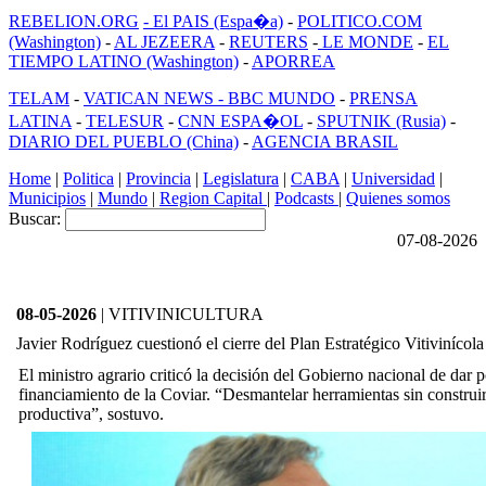
REBELION.ORG
- El PAIS (Espa�a)
-
POLITICO.COM
(Washington)
-
AL JEZEERA
-
REUTERS
-
LE MONDE
-
EL
TIEMPO LATINO (Washington)
-
APORREA
TELAM
-
VATICAN NEWS -
BBC MUNDO
-
PRENSA
LATINA
-
TELESUR
-
CNN ESPA�OL
-
SPUTNIK (Rusia)
-
DIARIO DEL PUEBLO (China)
-
AGENCIA BRASIL
Home
|
Politica
|
Provincia
|
Legislatura
|
CABA
|
Universidad
|
Municipios
|
Mundo
|
Region Capital
|
Podcasts
|
Quienes somos
Buscar:
07-08-2026
08-05-2026
| VITIVINICULTURA
Javier Rodríguez cuestionó el cierre del Plan Estratégico Vitivinícola
El ministro agrario criticó la decisión del Gobierno nacional de dar p
financiamiento de la Coviar. “Desmantelar herramientas sin construir 
productiva”, sostuvo.