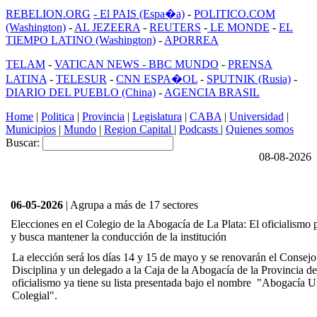
REBELION.ORG
- El PAIS (Espa�a)
-
POLITICO.COM
(Washington)
-
AL JEZEERA
-
REUTERS
-
LE MONDE
-
EL
TIEMPO LATINO (Washington)
-
APORREA
TELAM
-
VATICAN NEWS -
BBC MUNDO
-
PRENSA
LATINA
-
TELESUR
-
CNN ESPA�OL
-
SPUTNIK (Rusia)
-
DIARIO DEL PUEBLO (China)
-
AGENCIA BRASIL
Home
|
Politica
|
Provincia
|
Legislatura
|
CABA
|
Universidad
|
Municipios
|
Mundo
|
Region Capital
|
Podcasts
|
Quienes somos
Buscar:
08-08-2026
06-05-2026
| Agrupa a más de 17 sectores
Elecciones en el Colegio de la Abogacía de La Plata: El oficialismo 
y busca mantener la conducción de la institución
La elección será los días 14 y 15 de mayo y se renovarán el Consejo 
Disciplina y un delegado a la Caja de la Abogacía de la Provincia de
oficialismo ya tiene su lista presentada bajo el nombre "Abogací
Colegial".