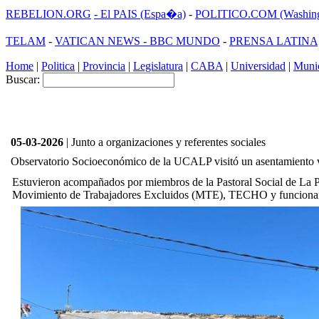
REBELION.ORG
- El PAIS (Espa�a)
-
POLITICO.COM (Washing
TELAM
-
VATICAN NEWS -
BBC MUNDO
-
PRENSA LATINA
Home
|
Politica
|
Provincia
|
Legislatura
|
CABA
|
Universidad
|
Munic
Buscar:
05-03-2026
| Junto a organizaciones y referentes sociales
Observatorio Socioeconómico de la UCALP visitó un asentamiento v
Estuvieron acompañados por miembros de la Pastoral Social de La P
Movimiento de Trabajadores Excluidos (MTE), TECHO y funcionar