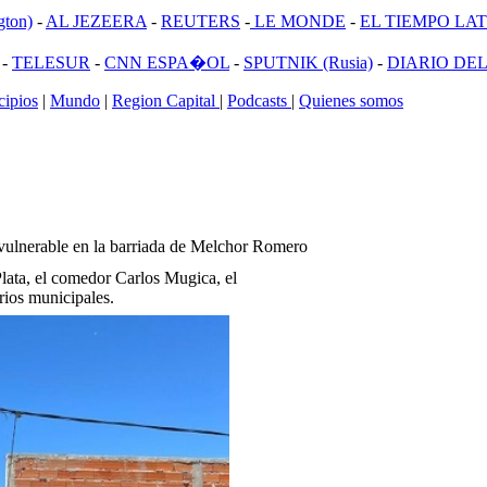
ton)
-
AL JEZEERA
-
REUTERS
-
LE MONDE
-
EL TIEMPO LATI
-
TELESUR
-
CNN ESPA�OL
-
SPUTNIK (Rusia)
-
DIARIO DEL
ipios
|
Mundo
|
Region Capital
|
Podcasts
|
Quienes somos
ulnerable en la barriada de Melchor Romero
lata, el comedor Carlos Mugica, el
ios municipales.