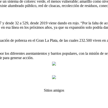
tiene un sistema de colores: verde, el menos vulnerable; amarillo como ni
existe alumbrado público, red de cloacas, recolección de residuos, conect
 y desde 32 a 529, desde 2019 viene dando en rojo. “Por la falta de acces
úe en esa línea en los próximos años, ya que su expansión solo podría d
uación de pobreza en el Gran La Plata, de las cuales 232.500 viven en a
or los diferentes asentamientos y barrios populares, con la misión de s
ir para generar acción.
Sitios amigos