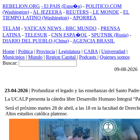
REBELION.ORG
- El PAIS (Espa�a)
-
POLITICO.COM
(Washington)
-
AL JEZEERA
-
REUTERS
-
LE MONDE
-
EL
TIEMPO LATINO (Washington)
-
APORREA
TELAM
-
VATICAN NEWS -
BBC MUNDO
-
PRENSA
LATINA
-
TELESUR
-
CNN ESPA�OL
-
SPUTNIK (Rusia)
-
DIARIO DEL PUEBLO (China)
-
AGENCIA BRASIL
Home
|
Politica
|
Provincia
|
Legislatura
|
CABA
|
Universidad
|
Municipios
|
Mundo
|
Region Capital
|
Podcasts
|
Quienes somos
Buscar:
09-08-2026
23-04-2026
| Profundizar el legado y las enseñanzas del Santo Padre
La UCALP presenta la cátedra libre Desarrollo Humano Integral “P
Será el próximo martes 28 de abril, a las 18 en la facultad de Derech
Altos estudios católica platense.