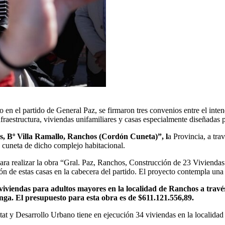
o en el partido de General Paz, se firmaron tres convenios entre el int
nfraestructura, viviendas unifamiliares y casas especialmente diseñadas 
as, Bº Villa Ramallo, Ranchos (Cordón Cuneta)”, l
a Provincia, a tra
 cuneta de dicho complejo habitacional.
a realizar la obra “Gral. Paz, Ranchos, Construcción de 23 Viviendas”, 
n de estas casas en la cabecera del partido. El proyecto contempla un
 viviendas para adultos mayores en la localidad de Ranchos a trav
nga. El presupuesto para esta obra es de $611.121.556,89.
itat y Desarrollo Urbano tiene en ejecución 34 viviendas en la localidad