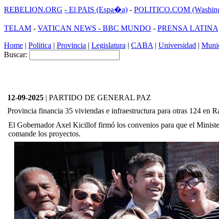
REBELION.ORG
- El PAIS (Espa�a)
-
POLITICO.COM (Washing
TELAM
-
VATICAN NEWS -
BBC MUNDO
-
PRENSA LATINA
Home
|
Politica
|
Provincia
|
Legislatura
|
CABA
|
Universidad
|
Munic
Buscar:
12-09-2025
| PARTIDO DE GENERAL PAZ
Provincia financia 35 viviendas e infraestructura para otras 124 en 
El Gobernador Axel Kicillof firmó los convenios para que el Minist
comande los proyectos.