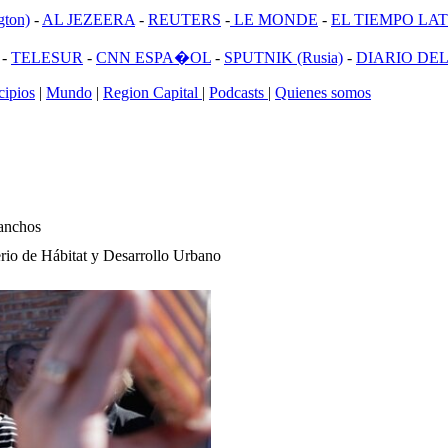
ton)
-
AL JEZEERA
-
REUTERS
-
LE MONDE
-
EL TIEMPO LATI
-
TELESUR
-
CNN ESPA�OL
-
SPUTNIK (Rusia)
-
DIARIO DEL
ipios
|
Mundo
|
Region Capital
|
Podcasts
|
Quienes somos
Ranchos
erio de Hábitat y Desarrollo Urbano