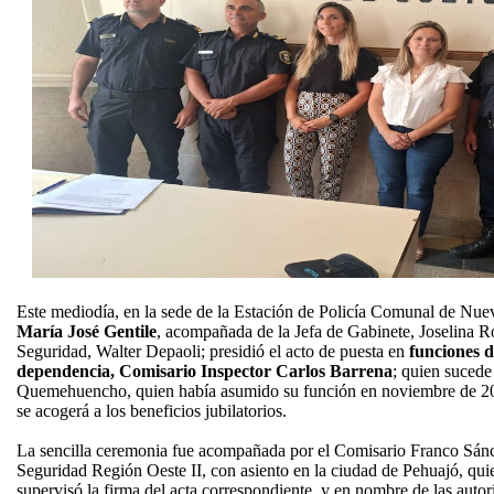
Este mediodía, en la sede de la Estación de Policía Comunal de Nuev
María José Gentile
, acompañada de la Jefa de Gabinete, Joselina R
Seguridad, Walter Depaoli; presidió el acto de puesta en
funciones d
dependencia, Comisario Inspector Carlos Barrena
; quien sucede
Quemehuencho, quien había asumido su función en noviembre de 20
se acogerá a los beneficios jubilatorios.
La sencilla ceremonia fue acompañada por el Comisario Franco Sánc
Seguridad Región Oeste II, con asiento en la ciudad de Pehuajó, quie
supervisó la firma del acta correspondiente, y en nombre de las autori