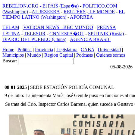
REBELION.ORG
- El PAIS (Espa�a)
-
POLITICO.COM
(Washington)
-
AL JEZEERA
-
REUTERS
-
LE MONDE
-
EL
TIEMPO LATINO (Washington)
-
APORREA
TELAM
-
VATICAN NEWS -
BBC MUNDO
-
PRENSA
LATINA
-
TELESUR
-
CNN ESPA�OL
-
SPUTNIK (Rusia)
-
DIARIO DEL PUEBLO (China)
-
AGENCIA BRASIL
Home
|
Politica
|
Provincia
|
Legislatura
|
CABA
|
Universidad
|
Municipios
|
Mundo
|
Region Capital
|
Podcasts
|
Quienes somos
Buscar:
05-08-2026
08-01-2025
| SEDE ESTACIÓN POLICÍA COMUNAL
9 de Julio: La intendenta María José Gentile puso en funciones al nu
Se trata del Crio. Inspector Carlos Barrena, quien sucede a Gusta