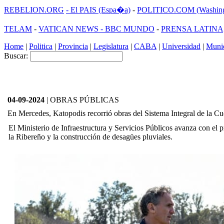
REBELION.ORG
- El PAIS (Espa�a)
-
POLITICO.COM (Washing
TELAM
-
VATICAN NEWS -
BBC MUNDO
-
PRENSA LATINA
Home
|
Politica
|
Provincia
|
Legislatura
|
CABA
|
Universidad
|
Munic
Buscar:
04-09-2024
| OBRAS PÚBLICAS
En Mercedes, Katopodis recorrió obras del Sistema Integral de la C
El Ministerio de Infraestructura y Servicios Públicos avanza con el
la Ribereño y la construcción de desagües pluviales.