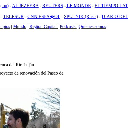
ton)
-
AL JEZEERA
-
REUTERS
-
LE MONDE
-
EL TIEMPO LATI
-
TELESUR
-
CNN ESPA�OL
-
SPUTNIK (Rusia)
-
DIARIO DEL
ipios
|
Mundo
|
Region Capital
|
Podcasts
|
Quienes somos
uenca del Río Luján
 proyecto de renovación del Paseo de