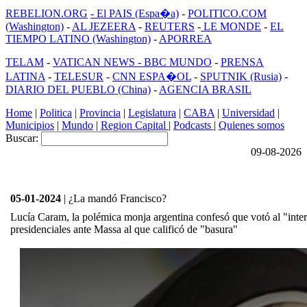
REBELION.ORG
- El PAIS (Espa�a)
-
POLITICO.COM
(Washington)
-
AL JEZEERA
-
REUTERS
-
LE MONDE
-
EL
TIEMPO LATINO (Washington)
-
APORREA
TELAM
-
VATICAN NEWS -
BBC MUNDO
-
PRENSA
LATINA
-
TELESUR
-
CNN ESPA�OL
-
SPUTNIK (Rusia)
-
DIARIO DEL PUEBLO (China)
-
AGENCIA BRASIL
Home
|
Politica
|
Provincia
|
Legislatura
|
CABA
|
Universidad
|
Municipios
|
Mundo
|
Region Capital
|
Podcasts
|
Quienes somos
Buscar:
09-08-2026
05-01-2024
| ¿La mandó Francisco?
Lucía Caram, la polémica monja argentina confesó que votó al "inter
presidenciales ante Massa al que calificó de "basura"