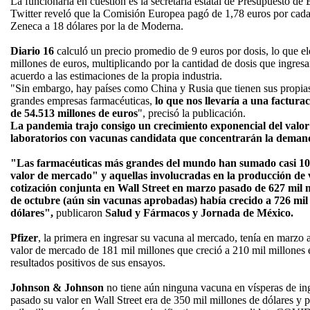
La funcionaria en cuestión es la secretaria estatal de Presupuesto de
Twitter reveló que la Comisión Europea pagó de 1,78 euros por cada
Zeneca a 18 dólares por la de Moderna.
Diario 16
calculó un precio promedio de 9 euros por dosis, lo que el
millones de euros, multiplicando por la cantidad de dosis que ingre
acuerdo a las estimaciones de la propia industria.
"Sin embargo, hay países como China y Rusia que tienen sus propias
grandes empresas farmacéuticas,
lo que nos llevaría a una factur
de 54.513 millones de euros
", precisó la publicación.
La pandemia trajo consigo un crecimiento exponencial del valo
laboratorios con vacunas candidata que concentrarán la demand
"Las farmacéuticas más grandes del mundo han sumado casi 100
valor de mercado" y aquellas involucradas en la producción d
cotización conjunta en Wall Street en marzo pasado de 627 mil m
de octubre (aún sin vacunas aprobadas) había crecido a 726 mil
dólares",
publicaron
Salud y Fármacos y Jornada de México.
Pfizer
, la primera en ingresar su vacuna al mercado, tenía en marzo 
valor de mercado de 181 mil millones que creció a 210 mil millones
resultados positivos de sus ensayos.
Johnson & Johnson
no tiene aún ninguna vacuna en vísperas de in
pasado su valor en Wall Street era de 350 mil millones de dólares y p