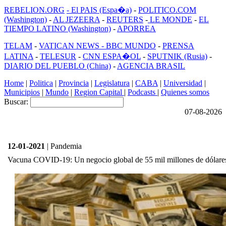
REBELION.ORG
- El PAIS (Espa�a)
-
POLITICO.COM
(Washington)
-
AL JEZEERA
-
REUTERS
-
LE MONDE
-
EL
TIEMPO LATINO (Washington)
-
APORREA
TELAM
-
VATICAN NEWS -
BBC MUNDO
-
PRENSA
LATINA
-
TELESUR
-
CNN ESPA�OL
-
SPUTNIK (Rusia)
-
DIARIO DEL PUEBLO (China)
-
AGENCIA BRASIL
Home
|
Politica
|
Provincia
|
Legislatura
|
CABA
|
Universidad
|
Municipios
|
Mundo
|
Region Capital
|
Podcasts
|
Quienes somos
Buscar:
07-08-2026
12-01-2021
| Pandemia
Vacuna COVID-19: Un negocio global de 55 mil millones de dólares 