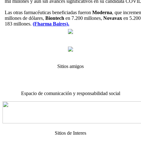
mil millones y aún sin avances significativos en su candidata COVI
Las otras farmacéuticas beneficiadas fueron
Moderna
, que incremen
millones de dólares,
Biontech
en 7.200 millones,
Novavax
en 5.200
183 millones.
(Fharma Baires).
Sitios amigos
Espacio de comunicación y responsabilidad social
Sitios de Interes