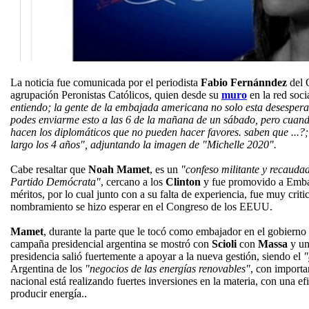
La noticia fue comunicada por el periodista
Fabio Fernánndez
del 
agrupación Peronistas Católicos, quien desde su
muro
en la red soc
entiendo; la gente de la embajada americana no solo esta desesperad
podes enviarme esto a las 6 de la mañana de un sábado, pero cuando
hacen los diplomáticos que no pueden hacer favores. saben que ...?
largo los 4 años", adjuntando la imagen de "Michelle 2020".
Cabe resaltar que
Noah Mamet
, es un
"confeso militante y recauda
Partido Demócrata"
, cercano a los
Clinton
y fue promovido a Embaj
méritos, por lo cual junto con a su falta de experiencia, fue muy crit
nombramiento se hizo esperar en el Congreso de los EEUU.
Mamet
, durante la parte que le tocó como embajador en el gobierno
campaña presidencial argentina se mostró con
Scioli
con
Massa
y un
presidencia salió fuertemente a apoyar a la nueva gestión, siendo el
"
Argentina de los
"negocios de las energías renovables"
, con importa
nacional está realizando fuertes inversiones en la materia, con una ef
producir energía..