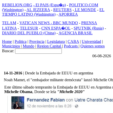
REBELION.ORG
- El PAIS (Espa�a)
-
POLITICO.COM
(Washington)
-
AL JEZEERA
-
REUTERS
-
LE MONDE
-
EL
TIEMPO LATINO (Washington)
-
APORREA
TELAM
-
VATICAN NEWS -
BBC MUNDO
-
PRENSA
LATINA
-
TELESUR
-
CNN ESPA�OL
-
SPUTNIK (Rusia)
-
DIARIO DEL PUEBLO (China)
-
AGENCIA BRASIL
Home
|
Politica
|
Provincia
|
Legislatura
|
CABA
|
Universidad
|
Municipios
|
Mundo
|
Region Capital
|
Podcasts
|
Quienes somos
Buscar:
06-08-2026
14-11-2016
| Desde la Embajada de EEUU en argentina
Noah Mamet, el "embajador militante demócrata" lanzó Michelle 
Este último sábado tempranito la Embajada de EEUU en Argentina
Michelle Obama
, Donde se leía
"Michelle 2020"