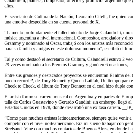
Calandrelli, pianista, compositor, director y productor argentino qu
años.
El secretario de Cultura de la Nación, Leonardo Cifelli, fue quien conf
una emotiva despedida en su cuenta personal de X.
“Lamento profundamente el fallecimiento de Jorge Calandrelli, uno de
música argentina a nivel internacional. Compositor, arreglador y dire
Grammy y nominado al Oscar, trabajó con los artistas más reconoci
para su familia y amigos en este doloroso momento”, escribió el fun
Tal y como destacó el secretario de Cultura, Calandrelli estuvo 2 ve
29 veces nominado a los Premios Grammy y ganó en 6 ocasiones,
Entre sus grandes y destacados proyectos se encuentran El alma del
puedo recurrir?, de Tony Bennett y Queen Latifah, Un tiempo para e
Cheek to Cheek, el álbum de Tony Bennett en el cual hizo dupla c
El artista formó su carrera musical en Argentina y en partes de Euro
talla de Carlos Guastavino y Gerardo Gandini; sin embargo, llegó al
Estados Unidos en 1978, donde desarrolló una exitosa carrera. __IP
“Como para muchos artistas latinoamericanos, siempre quise venir a
competir con el nivel norteamericano. Era mi sueño trabajar con ge
Streisand. Vine con muchos contactos de Buenos Aires, en donde hab