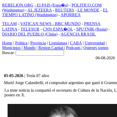
REBELION.ORG
- El PAIS (Espa�a)
-
POLITICO.COM
(Washington)
-
AL JEZEERA
-
REUTERS
-
LE MONDE
-
EL
TIEMPO LATINO (Washington)
-
APORREA
TELAM
-
VATICAN NEWS -
BBC MUNDO
-
PRENSA
LATINA
-
TELESUR
-
CNN ESPA�OL
-
SPUTNIK (Rusia)
-
DIARIO DEL PUEBLO (China)
-
AGENCIA BRASIL
Home
|
Politica
|
Provincia
|
Legislatura
|
CABA
|
Universidad
|
Municipios
|
Mundo
|
Region Capital
|
Podcasts
|
Quienes somos
Buscar:
06-08-2026
05-05-2026
| Tenía 87 años
Murió Jorge Calandrelli, el compositor argentino que ganó 6 Gram
La triste noticia la compartió el secretario de Cultura de la Nación, L
posteo en X.