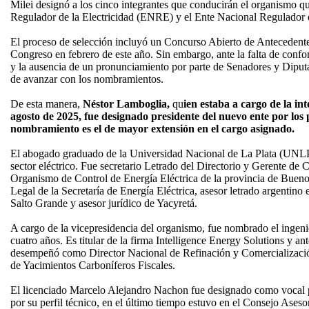
Milei designó a los cinco integrantes que conducirán el organismo q
Regulador de la Electricidad (ENRE) y el Ente Nacional Regulad
El proceso de selección incluyó un Concurso Abierto de Antecedentes
Congreso en febrero de este año. Sin embargo, ante la falta de con
y la ausencia de un pronunciamiento por parte de Senadores y Diputad
de avanzar con los nombramientos.
De esta manera,
Néstor Lamboglia,
qu
ien estaba a cargo de la i
agosto de 2025, fue designado presidente del nuevo ente por los
nombramiento es el de mayor extensión en el cargo asignado.
El abogado graduado de la Universidad Nacional de La Plata (UNLP)
sector eléctrico. Fue secretario Letrado del Directorio y Gerente de 
Organismo de Control de Energía Eléctrica de la provincia de Bue
Legal de la Secretaría de Energía Eléctrica, asesor letrado argentin
Salto Grande y asesor jurídico de Yacyretá.
A cargo de la vicepresidencia del organismo, fue nombrado el ingeni
cuatro años. Es titular de la firma Intelligence Energy Solutions y an
desempeñó como Director Nacional de Refinación y Comercialización
de Yacimientos Carboníferos Fiscales.
El licenciado Marcelo Alejandro Nachon fue designado como vocal p
por su perfil técnico, en el último tiempo estuvo en el Consejo As