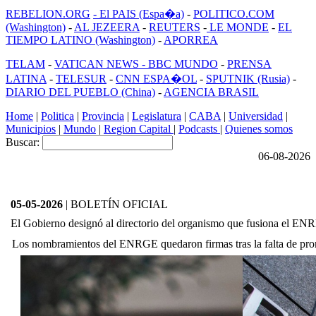
REBELION.ORG
- El PAIS (Espa�a)
-
POLITICO.COM
(Washington)
-
AL JEZEERA
-
REUTERS
-
LE MONDE
-
EL
TIEMPO LATINO (Washington)
-
APORREA
TELAM
-
VATICAN NEWS -
BBC MUNDO
-
PRENSA
LATINA
-
TELESUR
-
CNN ESPA�OL
-
SPUTNIK (Rusia)
-
DIARIO DEL PUEBLO (China)
-
AGENCIA BRASIL
Home
|
Politica
|
Provincia
|
Legislatura
|
CABA
|
Universidad
|
Municipios
|
Mundo
|
Region Capital
|
Podcasts
|
Quienes somos
Buscar:
06-08-2026
05-05-2026
| BOLETÍN OFICIAL
El Gobierno designó al directorio del organismo que fusiona el
Los nombramientos del ENRGE quedaron firmas tras la falta de pro