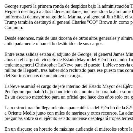
George superó la primera ronda de despidos bajo la administración
Hegseth destituyó a altos líderes militares, incluyendo a la almirante L
uniformada de mayor rango de la Marina, y al general Jim Slife, el s
Trump también destituyó al general Charles "CQ" Brown Jr. como p
Conjunto.
Desde entonces, más de una docena de otros altos generales y almiran
anticipadamente o han sido destituidos de sus cargos.
Entre estas salidas estaba el adjunto de George, el general James M
años en el cargo de vicejefe de Estado Mayor del Ejército cuando 
teniente general Christopher LaNeve para el puesto. LaNeve servía 
militar de Hegseth, tras haber sido reclutado para ese puesto tras c
del Sur tras menos de un año en el cargo.
LaNeve asumirá el cargo de jefe interino del Estado Mayor del Ejérc
Pentágono que habló bajo condición de anonimato para hablar sobre e
Es un ascenso meteórico para un oficial que hace dos años solo era ge
La reestructuración llega mientras paracaidistas del Ejército de la 82ª
a Oriente Medio junto con miles de marines y otros recursos. La ad
preguntas sobre si el ejército estadounidense desplegará tropas terrest
En un discurso en horario de máxima audiencia el miércoles sobre la