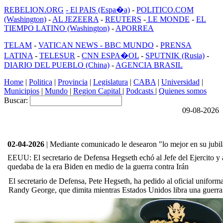
REBELION.ORG
- El PAIS (Espa�a)
-
POLITICO.COM
(Washington)
-
AL JEZEERA
-
REUTERS
-
LE MONDE
-
EL
TIEMPO LATINO (Washington)
-
APORREA
TELAM
-
VATICAN NEWS -
BBC MUNDO
-
PRENSA
LATINA
-
TELESUR
-
CNN ESPA�OL
-
SPUTNIK (Rusia)
-
DIARIO DEL PUEBLO (China)
-
AGENCIA BRASIL
Home
|
Politica
|
Provincia
|
Legislatura
|
CABA
|
Universidad
|
Municipios
|
Mundo
|
Region Capital
|
Podcasts
|
Quienes somos
Buscar:
09-08-2026
02-04-2026
| Mediante comunicado le desearon "lo mejor en su jubi
EEUU: El secretario de Defensa Hegseth echó al Jefe del Ejercito y
quedaba de la era Biden en medio de la guerra contra Irán
El secretario de Defensa, Pete Hegseth, ha pedido al oficial uniforma
Randy George, que dimita mientras Estados Unidos libra una guerra 