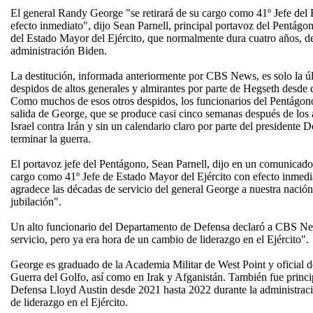
El general Randy George "se retirará de su cargo como 41º Jefe del
efecto inmediato", dijo Sean Parnell, principal portavoz del Pentágo
del Estado Mayor del Ejército, que normalmente dura cuatro años, d
administración Biden.
La destitución, informada anteriormente por CBS News, es solo la ú
despidos de altos generales y almirantes por parte de Hegseth desde 
Como muchos de esos otros despidos, los funcionarios del Pentágono
salida de George, que se produce casi cinco semanas después de los
Israel contra Irán y sin un calendario claro por parte del president
terminar la guerra.
El portavoz jefe del Pentágono, Sean Parnell, dijo en un comunicado
cargo como 41º Jefe de Estado Mayor del Ejército con efecto inmed
agradece las décadas de servicio del general George a nuestra nació
jubilación".
Un alto funcionario del Departamento de Defensa declaró a CBS Ne
servicio, pero ya era hora de un cambio de liderazgo en el Ejército".
George es graduado de la Academia Militar de West Point y oficial de
Guerra del Golfo, así como en Irak y Afganistán. También fue principa
Defensa Lloyd Austin desde 2021 hasta 2022 durante la administraci
de liderazgo en el Ejército.