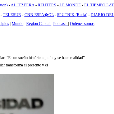
ton)
-
AL JEZEERA
-
REUTERS
-
LE MONDE
-
EL TIEMPO LATI
-
TELESUR
-
CNN ESPA�OL
-
SPUTNIK (Rusia)
-
DIARIO DEL
ipios
|
Mundo
|
Region Capital
|
Podcasts
|
Quienes somos
lar: “Es un sueño histórico que hoy se hace realidad”
ar transforma el presente y el