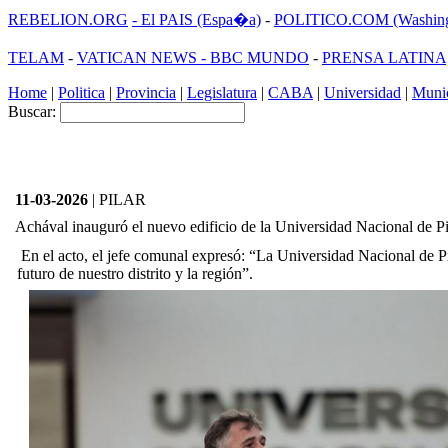
REBELION.ORG
- El PAIS (Espa�a)
-
POLITICO.COM (Washing
TELAM
-
VATICAN NEWS -
BBC MUNDO
-
PRENSA LATINA
Home
|
Politica
|
Provincia
|
Legislatura
|
CABA
|
Universidad
|
Munic
Buscar:
11-03-2026
| PILAR
Achával inauguró el nuevo edificio de la Universidad Nacional de Pi
En el acto, el jefe comunal expresó: “La Universidad Nacional de Pil
futuro de nuestro distrito y la región”.