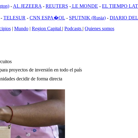
ton)
-
AL JEZEERA
-
REUTERS
-
LE MONDE
-
EL TIEMPO LATI
-
TELESUR
-
CNN ESPA�OL
-
SPUTNIK (Rusia)
-
DIARIO DEL
ipios
|
Mundo
|
Region Capital
|
Podcasts
|
Quienes somos
rcuitos
ara proyectos de inversión en todo el país
nidades decidir de forma directa