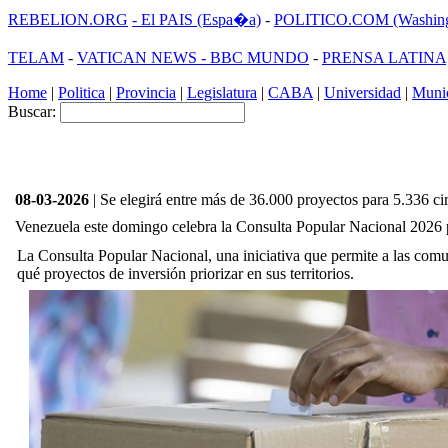
REBELION.ORG
- El PAIS (Espa�a)
-
POLITICO.COM (Washing
TELAM
-
VATICAN NEWS -
BBC MUNDO
-
PRENSA LATINA
Home
|
Politica
|
Provincia
|
Legislatura
|
CABA
|
Universidad
|
Munic
Buscar:
08-03-2026
| Se elegirá entre más de 36.000 proyectos para 5.336 ci
Venezuela este domingo celebra la Consulta Popular Nacional 2026 p
La Consulta Popular Nacional, una iniciativa que permite a las comu
qué proyectos de inversión priorizar en sus territorios.