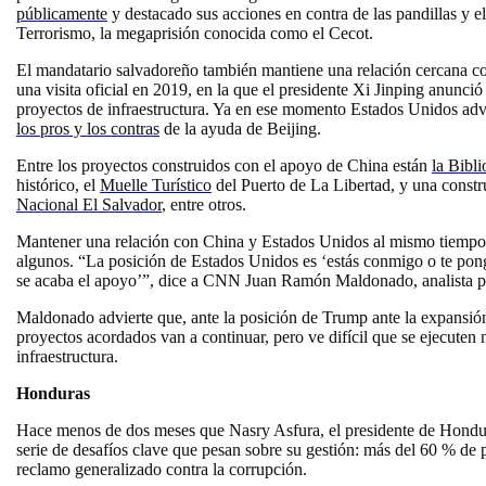
públicamente
y destacado sus acciones en contra de las pandillas y 
Terrorismo, la megaprisión conocida como el Cecot.
El mandatario salvadoreño también mantiene una relación cercana c
una visita oficial en 2019, en la que el presidente Xi Jinping anunci
proyectos de infraestructura. Ya en ese momento Estados Unidos adv
los pros y los contras
de la ayuda de Beijing.
Entre los proyectos construidos con el apoyo de China están
la Bibl
histórico, el
Muelle Turístico
del Puerto de La Libertad, y una constr
Nacional El Salvador
, entre otros.
Mantener una relación con China y Estados Unidos al mismo tiempo n
algunos. “La posición de Estados Unidos es ‘estás conmigo o te pong
se acaba el apoyo’”, dice a CNN Juan Ramón Maldonado, analista po
Maldonado advierte que, ante la posición de Trump ante la expansión
proyectos acordados van a continuar, pero ve difícil que se ejecuten
infraestructura.
Honduras
Hace menos de dos meses que Nasry Asfura, el presidente de Hondu
serie de desafíos clave que pesan sobre su gestión: más del 60 % de p
reclamo generalizado contra la corrupción.