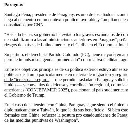
Paraguay
Santiago Peña, presidente de Paraguay, es uno de los aliados incond
llega al encuentro en un contexto político favorable y “ampliamente es
consultados por CNN.
“Hasta la fecha, su gobierno ha evitado los graves escándalos de corru
desestabilizaron a las administraciones anteriores en Paraguay”, señ
riesgos de países de Latinoamérica y el Caribe en el Economist Intel
Su partido, el derechista Partido Colorado (PC), tiene mayoría en a
permite impulsar su agenda “promercado” con relativa facilidad, agreg
Entre los objetivos principales de su política exterior estuvo alinear
políticas de Trump particularmente en materia de migración y segu
el de “tercer país seguro”
—que permite trasladar a Paraguay solicitu
Unidos— y convenios de defensa y coordinación regional, como la c
americanas (CONJEFAMER 2025), posicionan al país sudamericano co
el Gobierno de Trump.
En el caso de la tensión con China, Paraguay sigue siendo el único
diplomáticamente a Taiwán, lo que le da sus beneficios: “Si bien esto
formales con China, refuerza la postura pro estadounidense de Paragu
de las medidas punitivas de Washington”.