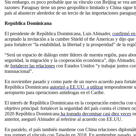
Sin embargo, es poco probable que su vínculo con Beijing se vea a
razones: Paraguay tiene un peso geopolítico limitado y China sigue 
país al abastecer alrededor de un tercio de las importaciones paragua
República Dominicana
El presidente de República Dominicana, Luis Abinader,
confirmó en 
aceptado la invitación a la cumbre Shield of the Americas y dijo que
para fortalecer “la estabilidad, la libertad y la prosperidad” de la regi
“Será un espacio de diálogo entre líderes de nuestra región, para ab
seguridad, la migración y la cooperación económica”, dijo Abinader,
de
fortalecer las relaciones
con Estados Unidos “y trabajar juntos con
transnacional”.
En noviembre pasado y como parte de un nuevo acuerdo para fortalece
República Dominicana
autorizó a EE.UU. a utilizar
temporalmente un
aeropuerto para operaciones antidrogas en el Caribe.
El interés de República Dominicana en la cooperación estrecha con 
objetivo principal: fortalecer la seguridad del país contra el crimen
2020 República Dominicana
ha logrado decomisar casi diez veces
má
anterior, aseguró Abinader al referirse al acuerdo con EE.UU.
En paralelo, el país también mantiene con China relaciones diplomát
tras romper el vínculo con Taiwán en 2018. En septiembre pasado, 