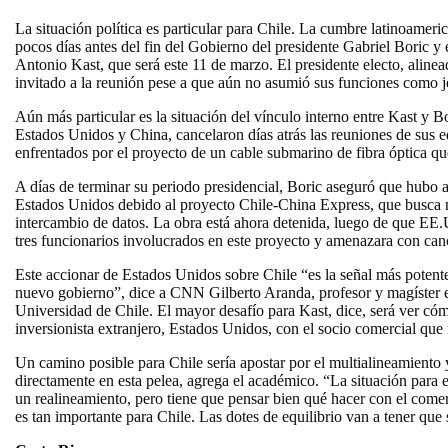
La situación política es particular para Chile. La cumbre latinoamer
pocos días antes del fin del Gobierno del presidente Gabriel Boric y 
Antonio Kast, que será este 11 de marzo. El presidente electo, aline
invitado a la reunión pese a que aún no asumió sus funciones como j
Aún más particular es la situación del vínculo interno entre Kast y Bo
Estados Unidos y China, cancelaron días atrás las reuniones de sus 
enfrentados por el proyecto de un cable submarino de fibra óptica qu
A días de terminar su periodo presidencial, Boric aseguró que hubo 
Estados Unidos debido al proyecto Chile-China Express, que busca m
intercambio de datos. La obra está ahora detenida, luego de que EE.U
tres funcionarios involucrados en este proyecto y amenazara con canc
Este accionar de Estados Unidos sobre Chile “es la señal más poten
nuevo gobierno”, dice a CNN Gilberto Aranda, profesor y magíster e
Universidad de Chile. El mayor desafío para Kast, dice, será ver cóm
inversionista extranjero, Estados Unidos, con el socio comercial qu
Un camino posible para Chile sería apostar por el multialineamiento y
directamente en esta pelea, agrega el académico. “La situación para 
un realineamiento, pero tiene que pensar bien qué hacer con el come
es tan importante para Chile. Las dotes de equilibrio van a tener que