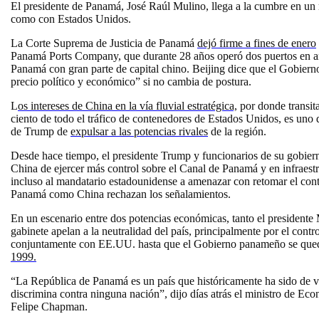
El presidente de Panamá, José Raúl Mulino, llega a la cumbre en u
como con Estados Unidos.
La Corte Suprema de Justicia de Panamá
dejó firme a fines de enero
Panamá Ports Company, que durante 28 años operó dos puertos en 
Panamá con gran parte de capital chino. Beijing dice que el Gobierno
precio político y económico” si no cambia de postura.
L
os intereses de China en la vía fluvial estratégica,
por donde transit
ciento de todo el tráfico de contenedores de Estados Unidos, es uno d
de Trump de
expulsar a las potencias rivales
de la región.
Desde hace tiempo, el presidente Trump y funcionarios de su gobiern
China de ejercer más control sobre el Canal de Panamá y en infraestru
incluso al mandatario estadounidense a amenazar con retomar el contr
Panamá como China rechazan los señalamientos.
En un escenario entre dos potencias económicas, tanto el presidente 
gabinete apelan a la neutralidad del país, principalmente por el cont
conjuntamente con EE.UU. hasta que el Gobierno panameño se quedó
1999.
“La República de Panamá es un país que históricamente ha sido de 
discrimina contra ninguna nación”, dijo días atrás el ministro de E
Felipe Chapman.