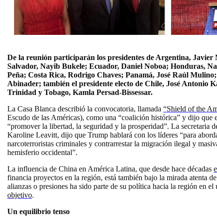
De la reunión participarán los presidentes de Argentina, Javier 
Salvador, Nayib Bukele; Ecuador, Daniel Noboa; Honduras, Na
Peña; Costa Rica, Rodrigo Chaves; Panamá, José Raúl Mulino;
Abinader; también el presidente electo de Chile, José Antonio Ka
Trinidad y Tobago, Kamla Persad-Bissessar.
La Casa Blanca describió la convocatoria, llamada
“Shield of the A
Escudo de las Américas), como una “coalición histórica” y dijo que e
“promover la libertad, la seguridad y la prosperidad”. La secretaria 
Karoline Leavitt, dijo que Trump hablará con los líderes “para aborda
narcoterroristas criminales y contrarrestar la migración ilegal y masi
hemisferio occidental”.
La influencia de China en América Latina, que desde hace décadas
e
financia proyectos en la región, está también bajo la mirada atenta d
alianzas o presiones ha sido parte de su política hacia la región en e
objetivo
.
Un equilibrio tenso