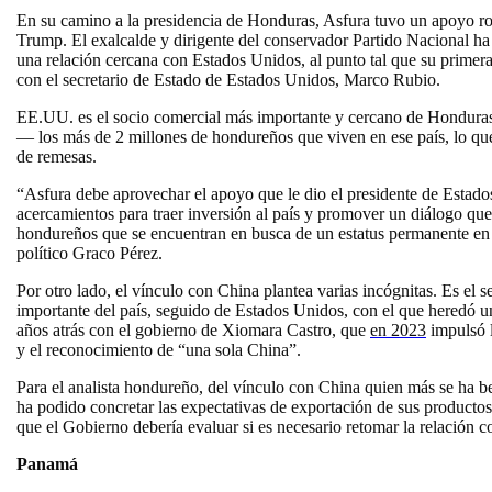
En su camino a la presidencia de Honduras, Asfura tuvo un apoyo ro
Trump. El exalcalde y dirigente del conservador Partido Nacional ha 
una relación cercana con Estados Unidos, al punto tal que su primera r
con el secretario de Estado de Estados Unidos, Marco Rubio.
EE.UU. es el socio comercial más importante y cercano de Honduras,
— los más de 2 millones de hondureños que viven en ese país, lo qu
de remesas.
“Asfura debe aprovechar el apoyo que le dio el presidente de Estado
acercamientos para traer inversión al país y promover un diálogo que 
hondureños que se encuentran en busca de un estatus permanente en 
político Graco Pérez.
Por otro lado, el vínculo con China plantea varias incógnitas. Es el
importante del país, seguido de Estados Unidos, con el que heredó 
años atrás con el gobierno de Xiomara Castro, que
en 2023
impulsó l
y el reconocimiento de “una sola China”.
Para el analista hondureño, del vínculo con China quien más se ha b
ha podido concretar las expectativas de exportación de sus productos
que el Gobierno debería evaluar si es necesario retomar la relación
Panamá