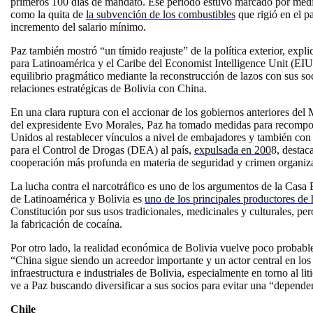
primeros 100 días de mandato. Ese periodo estuvo marcado por medid
como la quita de
la subvención de los combustibles
que rigió en el pa
incremento del salario mínimo.
Paz también mostró “un tímido reajuste” de la política exterior, exp
para Latinoamérica y el Caribe del Economist Intelligence Unit (EI
equilibrio pragmático mediante la reconstrucción de lazos con sus soc
relaciones estratégicas de Bolivia con China.
En una clara ruptura con el accionar de los gobiernos anteriores de
del expresidente Evo Morales, Paz ha tomado medidas para recompon
Unidos al restablecer vínculos a nivel de embajadores y también con 
para el Control de Drogas (DEA) al país,
expulsada en 200
8, destac
cooperación más profunda en materia de seguridad y crimen organiza
La lucha contra el narcotráfico es uno de los argumentos de la Casa 
de Latinoamérica y Bolivia es
uno de los principales productores de 
Constitución por sus usos tradicionales, medicinales y culturales, pe
la fabricación de cocaína.
Por otro lado, la realidad económica de Bolivia vuelve poco probabl
“China sigue siendo un acreedor importante y un actor central en los
infraestructura e industriales de Bolivia, especialmente en torno al lit
ve a Paz buscando diversificar a sus socios para evitar una “depende
Chile