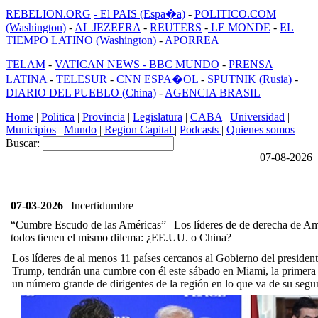
REBELION.ORG
- El PAIS (Espa�a)
-
POLITICO.COM
(Washington)
-
AL JEZEERA
-
REUTERS
-
LE MONDE
-
EL
TIEMPO LATINO (Washington)
-
APORREA
TELAM
-
VATICAN NEWS -
BBC MUNDO
-
PRENSA
LATINA
-
TELESUR
-
CNN ESPA�OL
-
SPUTNIK (Rusia)
-
DIARIO DEL PUEBLO (China)
-
AGENCIA BRASIL
Home
|
Politica
|
Provincia
|
Legislatura
|
CABA
|
Universidad
|
Municipios
|
Mundo
|
Region Capital
|
Podcasts
|
Quienes somos
Buscar:
07-08-2026
07-03-2026
| Incertidumbre
“Cumbre Escudo de las Américas” | Los líderes de de derecha de Am
todos tienen el mismo dilema: ¿EE.UU. o China?
Los líderes de al menos 11 países cercanos al Gobierno del preside
Trump, tendrán
una cumbre con él este sábado
en Miami, la primera 
un número grande de dirigentes de la región en lo que va de su seg