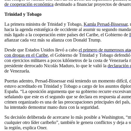
de cooperación económica
destinado a financiar proyectos de desarrol
Trinidad y Tobago
La primera ministra de Trinidad y Tobago,
Kamla Persad-Bissessar
, 
hacia la agenda estratégica de occidente al asumir su segundo mand
más ligado a la cooperación entre países del Caribe, el Gobierno de
afianzar cada vez más su alianza con Donald Trump.
Desde que Estados Unidos llevó a cabo
el primero de numerosos at
con drogas en el Caribe
, el Gobierno de Trinidad y Tobago defendió
con ejercicios militares a pocos kilómetros de la costa de Venezuela 
presidente derrocado Nicolás Maduro, lo que le valió la
declaración 
de Venezuela.
Puertas adentro, Persad-Bissessar está teniendo un momento difícil,
estuvo acreditado en Trinidad y Tobago a cargo de los asuntos diplom
España. “La oposición argumenta que su gobierno recurre excesivam
señalando que este es el segundo que se declara en respuesta al aumen
crimen organizado es una de las preocupaciones principales del país
ha intentado demostrar mano dura con la seguridad.
Su decisión deliberada de acercarse lo más posible a Washington, 
cualquier otro líder caribeño”, también le genera conflictos y deja a
la región, explica Oner.