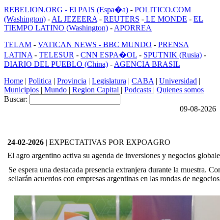
REBELION.ORG
- El PAIS (Espa�a)
-
POLITICO.COM
(Washington)
-
AL JEZEERA
-
REUTERS
-
LE MONDE
-
EL
TIEMPO LATINO (Washington)
-
APORREA
TELAM
-
VATICAN NEWS -
BBC MUNDO
-
PRENSA
LATINA
-
TELESUR
-
CNN ESPA�OL
-
SPUTNIK (Rusia)
-
DIARIO DEL PUEBLO (China)
-
AGENCIA BRASIL
Home
|
Politica
|
Provincia
|
Legislatura
|
CABA
|
Universidad
|
Municipios
|
Mundo
|
Region Capital
|
Podcasts
|
Quienes somos
Buscar:
09-08-2026
24-02-2026
| EXPECTATIVAS POR EXPOAGRO
El agro argentino activa su agenda de inversiones y negocios globale
Se espera una destacada presencia extranjera durante la muestra. Co
sellarán acuerdos con empresas argentinas en las rondas de negocios