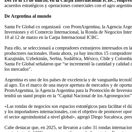
Del 10 al 13 de marzo, en la Carpa Internacional ICBC, empres
acuerdos estratégicos y operaciones comerciales con el agro argentin
De Argentina al mundo
Santa Fe Global co organizará con PromArgentina, la Agencia Arge
Inversiones y el Comercio Internacional, la Ronda de Negocios Intern
10 al 12 de marzo en la Carpa Internacional ICBC.
Para ello, se seleccionará a compradores extranjeros interesados en 
productores nacionales. Hasta ahora, ya hay inscritos 15 compradores
Kazajistán, Uzbekistán, Serbia, Sudáfrica, México, Chile y Colombi
Santa Fe Global señalaron que “se incrementó la cantidad y calidad 
los mercados”.
Argentina es uno de los países de excelencia y de vanguardia tecnoló
al agro. En el marco de una mayor apertura de mercados y de oportun
PromArgentina, la Agencia Argentina para la Promoción de Inversion
tendrá un stand propio en la “Capital Nacional de los Agronegocios”
«Las rondas de negocios son espacios estratégicos para facilitar el d
y los importadores internacionales, con el objetivo de promover opo
el sector agroindustrial a nivel global», agregó Diego Sucalesca, pr
Cabe destacar que, en 2025, se llevaron a cabo 31 rondas internacio