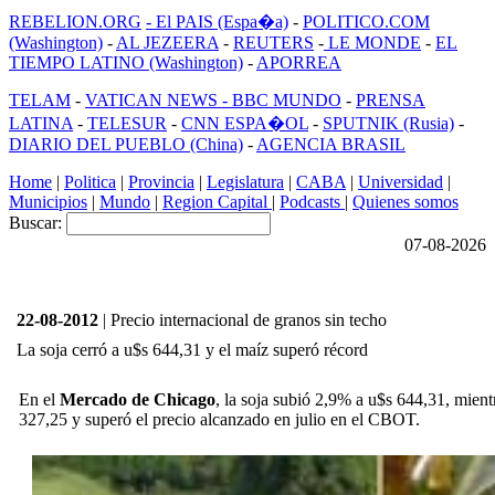
REBELION.ORG
- El PAIS (Espa�a)
-
POLITICO.COM
(Washington)
-
AL JEZEERA
-
REUTERS
-
LE MONDE
-
EL
TIEMPO LATINO (Washington)
-
APORREA
TELAM
-
VATICAN NEWS -
BBC MUNDO
-
PRENSA
LATINA
-
TELESUR
-
CNN ESPA�OL
-
SPUTNIK (Rusia)
-
DIARIO DEL PUEBLO (China)
-
AGENCIA BRASIL
Home
|
Politica
|
Provincia
|
Legislatura
|
CABA
|
Universidad
|
Municipios
|
Mundo
|
Region Capital
|
Podcasts
|
Quienes somos
Buscar:
07-08-2026
22-08-2012
| Precio internacional de granos sin techo
La soja cerró a u$s 644,31 y el maíz superó récord
En el
Mercado de Chicago
, la soja subió 2,9% a u$s 644,31, mien
327,25 y superó el precio alcanzado en julio en el CBOT.