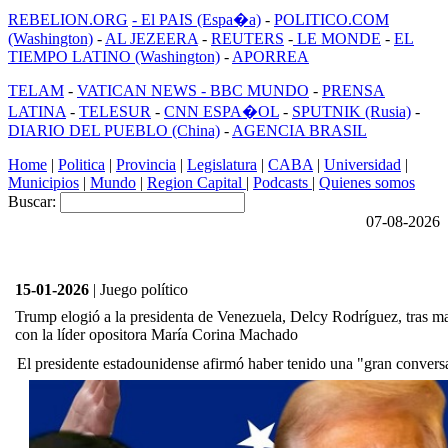
REBELION.ORG
- El PAIS (Espa�a)
-
POLITICO.COM
(Washington)
-
AL JEZEERA
-
REUTERS
-
LE MONDE
-
EL
TIEMPO LATINO (Washington)
-
APORREA
TELAM
-
VATICAN NEWS -
BBC MUNDO
-
PRENSA
LATINA
-
TELESUR
-
CNN ESPA�OL
-
SPUTNIK (Rusia)
-
DIARIO DEL PUEBLO (China)
-
AGENCIA BRASIL
Home
|
Politica
|
Provincia
|
Legislatura
|
CABA
|
Universidad
|
Municipios
|
Mundo
|
Region Capital
|
Podcasts
|
Quienes somos
Buscar:
07-08-2026
15-01-2026
| Juego político
Trump elogió a la presidenta de Venezuela, Delcy Rodríguez, tras ma
con la líder opositora María Corina Machado
El presidente estadounidense afirmó haber tenido una "gran conver