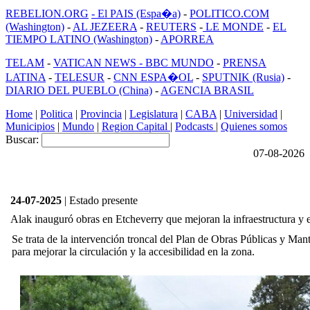
REBELION.ORG
- El PAIS (Espa�a)
-
POLITICO.COM
(Washington)
-
AL JEZEERA
-
REUTERS
-
LE MONDE
-
EL
TIEMPO LATINO (Washington)
-
APORREA
TELAM
-
VATICAN NEWS -
BBC MUNDO
-
PRENSA
LATINA
-
TELESUR
-
CNN ESPA�OL
-
SPUTNIK (Rusia)
-
DIARIO DEL PUEBLO (China)
-
AGENCIA BRASIL
Home
|
Politica
|
Provincia
|
Legislatura
|
CABA
|
Universidad
|
Municipios
|
Mundo
|
Region Capital
|
Podcasts
|
Quienes somos
Buscar:
07-08-2026
24-07-2025
| Estado presente
Alak inauguró obras en Etcheverry que mejoran la infraestructura y 
Se trata de la intervención troncal del Plan de Obras Públicas y Ma
para mejorar la circulación y la accesibilidad en la zona.