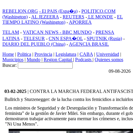
REBELION.ORG
- El PAIS (Espa�a)
-
POLITICO.COM
(Washington)
-
AL JEZEERA
-
REUTERS
-
LE MONDE
-
EL
TIEMPO LATINO (Washington)
-
APORREA
TELAM
-
VATICAN NEWS -
BBC MUNDO
-
PRENSA
LATINA
-
TELESUR
-
CNN ESPA�OL
-
SPUTNIK (Rusia)
-
DIARIO DEL PUEBLO (China)
-
AGENCIA BRASIL
Home
|
Politica
|
Provincia
|
Legislatura
|
CABA
|
Universidad
|
Municipios
|
Mundo
|
Region Capital
|
Podcasts
|
Quienes somos
Buscar:
09-08-2026
03-02-2025
| CONTRA LA MARCHA FEDERAL ANTIFASCIS
Bullrich y Sturzenegger: de la lucha contra los femicidios a incluirl
Los ministros de Seguridad y de Desregulación y Transformación del
feminista” de la gestión de Javier Milei. Sin embargo, durante el go
demostraron trabajar activamente para mermar los crímenes e, inclus
"Ni Una Menos".