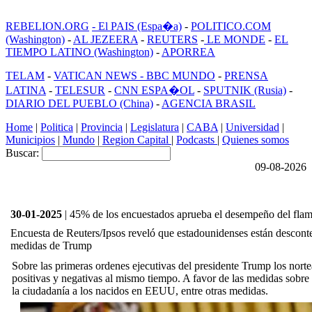
REBELION.ORG
- El PAIS (Espa�a)
-
POLITICO.COM
(Washington)
-
AL JEZEERA
-
REUTERS
-
LE MONDE
-
EL
TIEMPO LATINO (Washington)
-
APORREA
TELAM
-
VATICAN NEWS -
BBC MUNDO
-
PRENSA
LATINA
-
TELESUR
-
CNN ESPA�OL
-
SPUTNIK (Rusia)
-
DIARIO DEL PUEBLO (China)
-
AGENCIA BRASIL
Home
|
Politica
|
Provincia
|
Legislatura
|
CABA
|
Universidad
|
Municipios
|
Mundo
|
Region Capital
|
Podcasts
|
Quienes somos
Buscar:
09-08-2026
30-01-2025
| 45% de los encuestados aprueba el desempeño del flam
Encuesta de Reuters/Ipsos reveló que estadounidenses están desconte
medidas de Trump
Sobre las primeras ordenes ejecutivas del presidente Trump los nort
positivas y negativas al mismo tiempo. A favor de las medidas sobre 
la ciudadanía a los nacidos en EEUU, entre otras medidas.