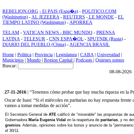
REBELION.ORG
- El PAIS (Espa�a)
-
POLITICO.COM
(Washington)
-
AL JEZEERA
-
REUTERS
-
LE MONDE
-
EL
TIEMPO LATINO (Washington)
-
APORREA
TELAM
-
VATICAN NEWS -
BBC MUNDO
-
PRENSA
LATINA
-
TELESUR
-
CNN ESPA�OL
-
SPUTNIK (Rusia)
-
DIARIO DEL PUEBLO (China)
-
AGENCIA BRASIL
Home
|
Politica
|
Provincia
|
Legislatura
|
CABA
|
Universidad
|
Municipios
|
Mundo
|
Region Capital
|
Podcasts
|
Quienes somos
Buscar:
08-08-2026
27-11-2016
| “Tenemos cómo probar que hay mucha riqueza en la Pr
Oscar de Isasi: “Si el miércoles en paritarias no hay respuesta frente
vamos a tomar medidas de acción”.
El Secretario General de
ATE
calificó de "miserable" las propuestas de au
Gobernadora
María Eugenia
Vidal
en la reapertura de
paritarias
, y no de
gremios
. Además, opiniones sobre los bonos y anuncio de la "permanenci
el 30/11.