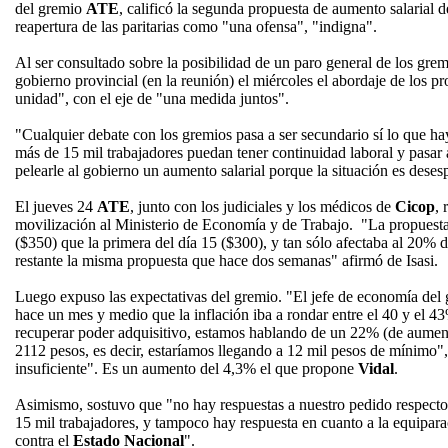
del gremio
ATE
, calificó la segunda propuesta de aumento salarial
reapertura de las paritarias como "una ofensa", "indigna".
Al ser consultado sobre la posibilidad de un paro general de los gre
gobierno provincial (en la reunión) el miércoles el abordaje de los p
unidad", con el eje de "una medida juntos".
"Cualquier debate con los gremios pasa a ser secundario sí lo que ha
más de 15 mil trabajadores puedan tener continuidad laboral y pasar 
pelearle al gobierno un aumento salarial porque la situación es deses
El jueves 24
ATE
, junto con los judiciales y los médicos de
Cicop
, 
movilización al Ministerio de Economía y de Trabajo. "La propuesta
($350) que la primera del día 15 ($300), y tan sólo afectaba al 20% d
restante la misma propuesta que hace dos semanas" afirmó de Isasi.
Luego expuso las expectativas del gremio. "El jefe de economía del
hace un mes y medio que la inflación iba a rondar entre el 40 y el 43%
recuperar poder adquisitivo, estamos hablando de un 22% (de aument
2112 pesos, es decir, estaríamos llegando a 12 mil pesos de mínimo",
insuficiente". Es un aumento del 4,3% el que propone
Vidal
.
Asimismo, sostuvo que "no hay respuestas a nuestro pedido respecto 
15 mil trabajadores, y tampoco hay respuesta en cuanto a la equipara
contra el
Estado Nacional
".