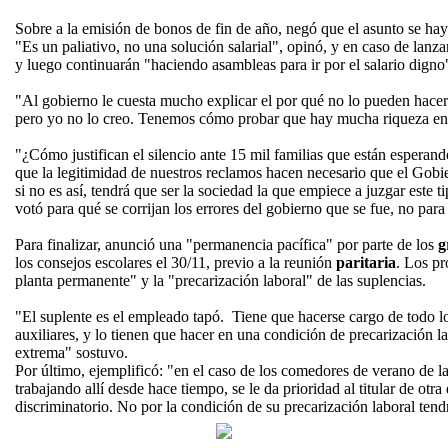
Sobre a la emisión de bonos de fin de año, negó que el asunto se hay
"Es un paliativo, no una solución salarial", opinó, y en caso de lanza
y luego continuarán "haciendo asambleas para ir por el salario digno
"Al gobierno le cuesta mucho explicar el por qué no lo pueden hacer
pero yo no lo creo. Tenemos cómo probar que hay mucha riqueza en 
"¿Cómo justifican el silencio ante 15 mil familias que están esperan
que la legitimidad de nuestros reclamos hacen necesario que el Gobie
si no es así, tendrá que ser la sociedad la que empiece a juzgar este 
votó para qué se corrijan los errores del gobierno que se fue, no par
Para finalizar, anunció una "permanencia pacífica" por parte de los
g
los consejos escolares el 30/11, previo a la reunión
paritaria
. Los pr
planta permanente" y la "precarización laboral" de las suplencias.
"El suplente es el empleado tapó. Tiene que hacerse cargo de todo l
auxiliares, y lo tienen que hacer en una condición de precarización 
extrema" sostuvo.
Por último, ejemplificó: "en el caso de los comedores de verano de l
trabajando allí desde hace tiempo, se le da prioridad al titular de otra
discriminatorio. No por la condición de su precarización laboral tend