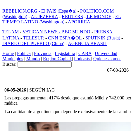
REBELION.ORG
- El PAIS (Espa�a)
-
POLITICO.COM
(Washington)
-
AL JEZEERA
-
REUTERS
-
LE MONDE
-
EL
TIEMPO LATINO (Washington)
-
APORREA
TELAM
-
VATICAN NEWS -
BBC MUNDO
-
PRENSA
LATINA
-
TELESUR
-
CNN ESPA�OL
-
SPUTNIK (Rusia)
-
DIARIO DEL PUEBLO (China)
-
AGENCIA BRASIL
Home
|
Politica
|
Provincia
|
Legislatura
|
CABA
|
Universidad
|
Municipios
|
Mundo
|
Region Capital
|
Podcasts
|
Quienes somos
Buscar:
07-08-2026
06-05-2026
| SEGÚN IAG
Las prepagas aumentan 417% desde que asumió Milei y 742.000 pers
médica
La cantidad de argentinos que depende exclusivamente de la salud pú