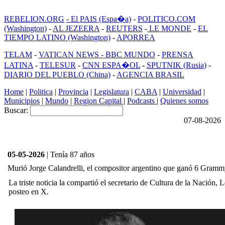
REBELION.ORG
- El PAIS (Espa�a)
-
POLITICO.COM
(Washington)
-
AL JEZEERA
-
REUTERS
-
LE MONDE
-
EL
TIEMPO LATINO (Washington)
-
APORREA
TELAM
-
VATICAN NEWS -
BBC MUNDO
-
PRENSA
LATINA
-
TELESUR
-
CNN ESPA�OL
-
SPUTNIK (Rusia)
-
DIARIO DEL PUEBLO (China)
-
AGENCIA BRASIL
Home
|
Politica
|
Provincia
|
Legislatura
|
CABA
|
Universidad
|
Municipios
|
Mundo
|
Region Capital
|
Podcasts
|
Quienes somos
Buscar:
07-08-2026
05-05-2026
| Tenía 87 años
Murió Jorge Calandrelli, el compositor argentino que ganó 6 Gram
La triste noticia la compartió el secretario de Cultura de la Nación, L
posteo en X.