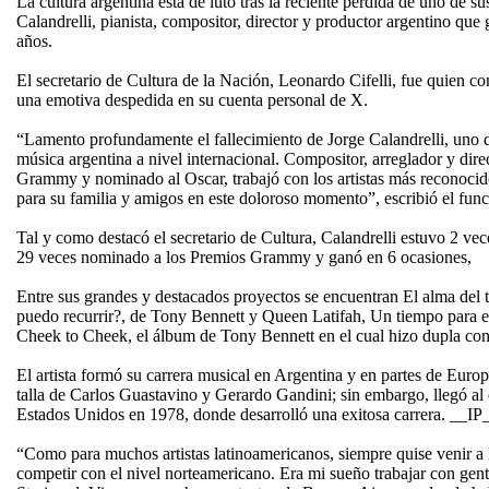
La cultura argentina está de luto tras la reciente pérdida de uno de s
Calandrelli, pianista, compositor, director y productor argentino qu
años.
El secretario de Cultura de la Nación, Leonardo Cifelli, fue quien conf
una emotiva despedida en su cuenta personal de X.
“Lamento profundamente el fallecimiento de Jorge Calandrelli, uno de
música argentina a nivel internacional. Compositor, arreglador y dire
Grammy y nominado al Oscar, trabajó con los artistas más reconoci
para su familia y amigos en este doloroso momento”, escribió el fun
Tal y como destacó el secretario de Cultura, Calandrelli estuvo 2 ve
29 veces nominado a los Premios Grammy y ganó en 6 ocasiones,
Entre sus grandes y destacados proyectos se encuentran El alma del
puedo recurrir?, de Tony Bennett y Queen Latifah, Un tiempo para e
Cheek to Cheek, el álbum de Tony Bennett en el cual hizo dupla c
El artista formó su carrera musical en Argentina y en partes de Euro
talla de Carlos Guastavino y Gerardo Gandini; sin embargo, llegó al
Estados Unidos en 1978, donde desarrolló una exitosa carrera. __IP
“Como para muchos artistas latinoamericanos, siempre quise venir a
competir con el nivel norteamericano. Era mi sueño trabajar con ge