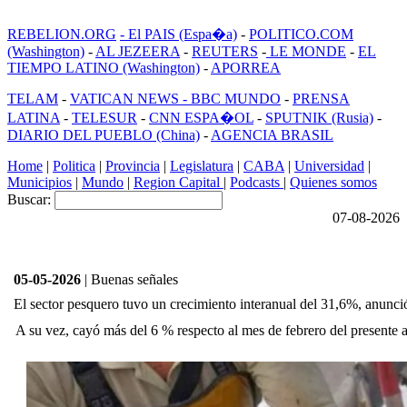
REBELION.ORG
- El PAIS (Espa�a)
-
POLITICO.COM
(Washington)
-
AL JEZEERA
-
REUTERS
-
LE MONDE
-
EL
TIEMPO LATINO (Washington)
-
APORREA
TELAM
-
VATICAN NEWS -
BBC MUNDO
-
PRENSA
LATINA
-
TELESUR
-
CNN ESPA�OL
-
SPUTNIK (Rusia)
-
DIARIO DEL PUEBLO (China)
-
AGENCIA BRASIL
Home
|
Politica
|
Provincia
|
Legislatura
|
CABA
|
Universidad
|
Municipios
|
Mundo
|
Region Capital
|
Podcasts
|
Quienes somos
Buscar:
07-08-2026
05-05-2026
| Buenas señales
El sector pesquero tuvo un crecimiento interanual del 31,6%, anun
A su vez, cayó más del 6 % respecto al mes de febrero del presente 