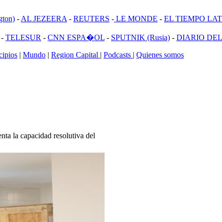
ton)
-
AL JEZEERA
-
REUTERS
-
LE MONDE
-
EL TIEMPO LATI
-
TELESUR
-
CNN ESPA�OL
-
SPUTNIK (Rusia)
-
DIARIO DEL
ipios
|
Mundo
|
Region Capital
|
Podcasts
|
Quienes somos
nta la capacidad resolutiva del