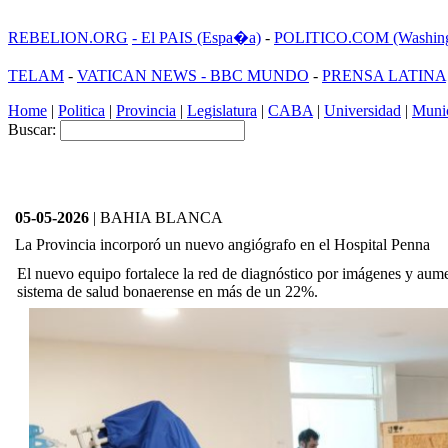
REBELION.ORG
- El PAIS (Espa�a)
-
POLITICO.COM (Washing
TELAM
-
VATICAN NEWS -
BBC MUNDO
-
PRENSA LATINA
Home
|
Politica
|
Provincia
|
Legislatura
|
CABA
|
Universidad
|
Munic
Buscar:
05-05-2026
| BAHIA BLANCA
La Provincia incorporó un nuevo angiógrafo en el Hospital Penna
El nuevo equipo fortalece la red de diagnóstico por imágenes y aume
sistema de salud bonaerense en más de un 22%.