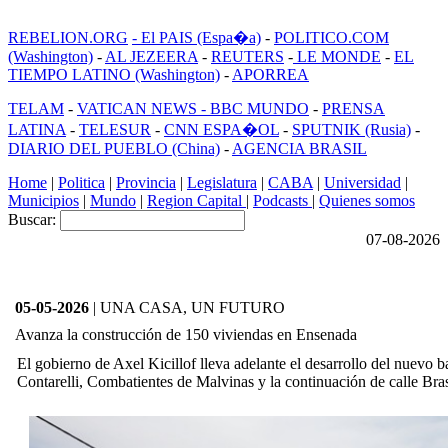
REBELION.ORG
- El PAIS (Espa�a)
-
POLITICO.COM
(Washington)
-
AL JEZEERA
-
REUTERS
-
LE MONDE
-
EL
TIEMPO LATINO (Washington)
-
APORREA
TELAM
-
VATICAN NEWS -
BBC MUNDO
-
PRENSA
LATINA
-
TELESUR
-
CNN ESPA�OL
-
SPUTNIK (Rusia)
-
DIARIO DEL PUEBLO (China)
-
AGENCIA BRASIL
Home
|
Politica
|
Provincia
|
Legislatura
|
CABA
|
Universidad
|
Municipios
|
Mundo
|
Region Capital
|
Podcasts
|
Quienes somos
Buscar:
07-08-2026
05-05-2026
| UNA CASA, UN FUTURO
Avanza la construcción de 150 viviendas en Ensenada
El gobierno de Axel Kicillof lleva adelante el desarrollo del nuevo ba
Contarelli, Combatientes de Malvinas y la continuación de calle Bras