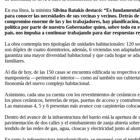
En esa línea, la ministra
Silvina Batakis destacó: “Es fundamental 
para conocer las necesidades de sus vecinas y vecinos. Detrás d
compromiso enorme de las y los trabajadores, hay planificación,
política por parte de nuestro Gobernador quien, sobre todo en e
país, nos impulsa a continuar trabajando para dar respuestas r
La obra contempla tres tipologías de unidades habitacionales: 120 so
son dúplex de cuatro dormitorios, además, 6 viviendas son adaptadas
garantiza una mayor diversidad habitacional y que cada hogar se adap
familiares.
Al día de hoy, de las 150 casas se encuentra edificada su respectiva 
mampostería —perimetral e interior— como así también sus cubiertas
fisonomía del nuevo complejo habitacional.
Asimismo, cada una ya cuenta con los revestimientos de cerámicos e
los pisos cerámicos, herrerías de rejas, puertas de acceso y contrafren
Las manzanas 4, 5 y 6 presentan más avance con carpinterías coloca
Dentro del avance de la infraestructura del barrio está la apertura de 
pavimentación de dos calles y el entubamiento de zanja abierta sobre 
tendido de las redes de gas, agua, cloacas y electricidad junto al al
En tanto la infraestructura intradomiciliaria, se progresó con el tendi