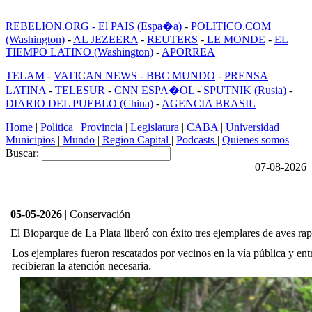
REBELION.ORG
- El PAIS (Espa�a)
-
POLITICO.COM
(Washington)
-
AL JEZEERA
-
REUTERS
-
LE MONDE
-
EL
TIEMPO LATINO (Washington)
-
APORREA
TELAM
-
VATICAN NEWS -
BBC MUNDO
-
PRENSA
LATINA
-
TELESUR
-
CNN ESPA�OL
-
SPUTNIK (Rusia)
-
DIARIO DEL PUEBLO (China)
-
AGENCIA BRASIL
Home
|
Politica
|
Provincia
|
Legislatura
|
CABA
|
Universidad
|
Municipios
|
Mundo
|
Region Capital
|
Podcasts
|
Quienes somos
Buscar:
07-08-2026
05-05-2026
| Conservación
El Bioparque de La Plata liberó con éxito tres ejemplares de aves ra
Los ejemplares fueron rescatados por vecinos en la vía pública y ent
recibieran la atención necesaria.