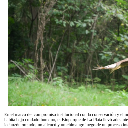
En el marco del compromiso institucional con la conservación y el m
habita bajo cuidado humano, el Bioparque de La Plata llevó adelante 
lechuzón orejudo, un alicucú y un chimango luego de un proceso inte