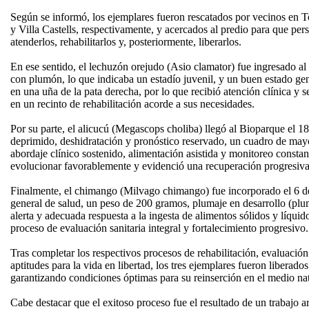
Según se informó, los ejemplares fueron rescatados por vecinos en 
y Villa Castells, respectivamente, y acercados al predio para que per
atenderlos, rehabilitarlos y, posteriormente, liberarlos.
En ese sentido, el lechuzón orejudo (Asio clamator) fue ingresado al
con plumón, lo que indicaba un estadío juvenil, y un buen estado gen
en una uña de la pata derecha, por lo que recibió atención clínica y s
en un recinto de rehabilitación acorde a sus necesidades.
Por su parte, el alicucú (Megascops choliba) llegó al Bioparque el 
deprimido, deshidratación y pronóstico reservado, un cuadro de m
abordaje clínico sostenido, alimentación asistida y monitoreo constan
evolucionar favorablemente y evidenció una recuperación progresiva 
Finalmente, el chimango (Milvago chimango) fue incorporado el 6 d
general de salud, un peso de 200 gramos, plumaje en desarrollo (pl
alerta y adecuada respuesta a la ingesta de alimentos sólidos y líquido
proceso de evaluación sanitaria integral y fortalecimiento progresivo.
Tras completar los respectivos procesos de rehabilitación, evaluaci
aptitudes para la vida en libertad, los tres ejemplares fueron liberad
garantizando condiciones óptimas para su reinserción en el medio nat
Cabe destacar que el exitoso proceso fue el resultado de un trabajo ar