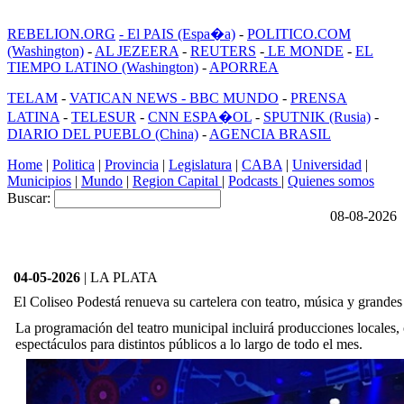
REBELION.ORG
- El PAIS (Espa�a)
-
POLITICO.COM
(Washington)
-
AL JEZEERA
-
REUTERS
-
LE MONDE
-
EL
TIEMPO LATINO (Washington)
-
APORREA
TELAM
-
VATICAN NEWS -
BBC MUNDO
-
PRENSA
LATINA
-
TELESUR
-
CNN ESPA�OL
-
SPUTNIK (Rusia)
-
DIARIO DEL PUEBLO (China)
-
AGENCIA BRASIL
Home
|
Politica
|
Provincia
|
Legislatura
|
CABA
|
Universidad
|
Municipios
|
Mundo
|
Region Capital
|
Podcasts
|
Quienes somos
Buscar:
08-08-2026
04-05-2026
| LA PLATA
El Coliseo Podestá renueva su cartelera con teatro, música y grande
La programación del teatro municipal incluirá producciones locales, 
espectáculos para distintos públicos a lo largo de todo el mes.