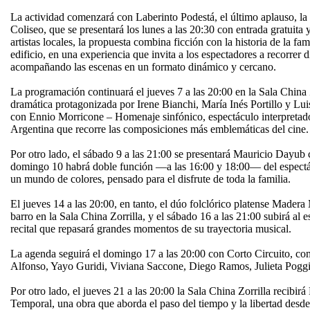
La actividad comenzará con Laberinto Podestá, el último aplauso, la 
Coliseo, que se presentará los lunes a las 20:30 con entrada gratuita 
artistas locales, la propuesta combina ficción con la historia de la f
edificio, en una experiencia que invita a los espectadores a recorrer di
acompañando las escenas en un formato dinámico y cercano.
La programación continuará el jueves 7 a las 20:00 en la Sala Chin
dramática protagonizada por Irene Bianchi, María Inés Portillo y Luis 
con Ennio Morricone – Homenaje sinfónico, espectáculo interpretad
Argentina que recorre las composiciones más emblemáticas del cine.
Por otro lado, el sábado 9 a las 21:00 se presentará Mauricio Dayub c
domingo 10 habrá doble función —a las 16:00 y 18:00— del espectác
un mundo de colores, pensado para el disfrute de toda la familia.
El jueves 14 a las 20:00, en tanto, el dúo folclórico platense Mader
barro en la Sala China Zorrilla, y el sábado 16 a las 21:00 subirá al
recital que repasará grandes momentos de su trayectoria musical.
La agenda seguirá el domingo 17 a las 20:00 con Corto Circuito, c
Alfonso, Yayo Guridi, Viviana Saccone, Diego Ramos, Julieta Pogg
Por otro lado, el jueves 21 a las 20:00 la Sala China Zorrilla recibirá
Temporal, una obra que aborda el paso del tiempo y la libertad des