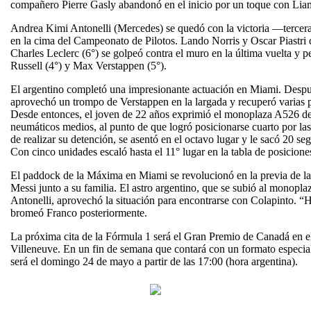
compañero Pierre Gasly abandonó en el inicio por un toque con Li
Andrea Kimi Antonelli (Mercedes) se quedó con la victoria —tercera
en la cima del Campeonato de Pilotos. Lando Norris y Oscar Piastri
Charles Leclerc (6°) se golpeó contra el muro en la última vuelta y 
Russell (4°) y Max Verstappen (5°).
El argentino completó una impresionante actuación en Miami. Después
aprovechó un trompo de Verstappen en la largada y recuperó varias p
Desde entonces, el joven de 22 años exprimió el monoplaza A526 de 
neumáticos medios, al punto de que logró posicionarse cuarto por las
de realizar su detención, se asentó en el octavo lugar y le sacó 20 se
Con cinco unidades escaló hasta el 11° lugar en la tabla de posicione
El paddock de la Máxima en Miami se revolucionó en la previa de la 
Messi junto a su familia. El astro argentino, que se subió al monop
Antonelli, aprovechó la situación para encontrarse con Colapinto. “Ha
bromeó Franco posteriormente.
La próxima cita de la Fórmula 1 será el Gran Premio de Canadá en el 
Villeneuve. En un fin de semana que contará con un formato especial p
será el domingo 24 de mayo a partir de las 17:00 (hora argentina).