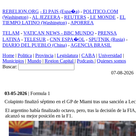
REBELION.ORG
- El PAIS (Espa�a)
-
POLITICO.COM
(Washington)
-
AL JEZEERA
-
REUTERS
-
LE MONDE
-
EL
TIEMPO LATINO (Washington)
-
APORREA
TELAM
-
VATICAN NEWS -
BBC MUNDO
-
PRENSA
LATINA
-
TELESUR
-
CNN ESPA�OL
-
SPUTNIK (Rusia)
-
DIARIO DEL PUEBLO (China)
-
AGENCIA BRASIL
Home
|
Politica
|
Provincia
|
Legislatura
|
CABA
|
Universidad
|
Municipios
|
Mundo
|
Region Capital
|
Podcasts
|
Quienes somos
Buscar:
07-08-2026
03-05-2026
| Formula 1
Colapinto finalizó séptimo en el GP de Miami tras una sanción a Lec
El argentino había finalizado octavo, pero, tras la decisión de la FI
alcanzó su mejor posición en la F1.