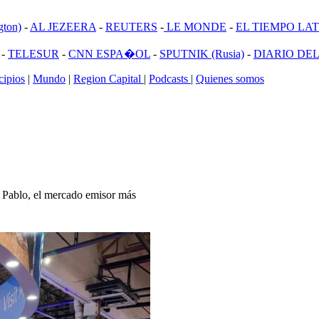
ton)
-
AL JEZEERA
-
REUTERS
-
LE MONDE
-
EL TIEMPO LATI
-
TELESUR
-
CNN ESPA�OL
-
SPUTNIK (Rusia)
-
DIARIO DEL
ipios
|
Mundo
|
Region Capital
|
Podcasts
|
Quienes somos
n Pablo, el mercado emisor más