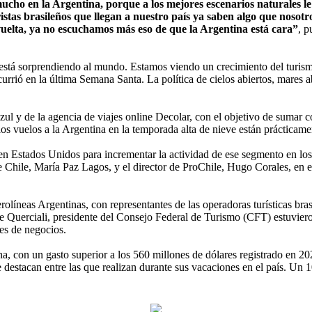
mucho en la Argentina, porque a los mejores escenarios naturales le
ristas brasileños que llegan a nuestro país ya saben algo que nosot
vuelta, ya no escuchamos más eso de que la Argentina está cara”
, p
tá sorprendiendo al mundo. Estamos viendo un crecimiento del turismo 
urrió en la última Semana Santa. La política de cielos abiertos, mares ab
ul y de la agencia de viajes online Decolar, con el objetivo de sumar co
los vuelos a la Argentina en la temporada alta de nieve están prácticam
 en Estados Unidos para incrementar la actividad de ese segmento en los 
 Chile, María Paz Lagos, y el director de ProChile, Hugo Corales, en e
olíneas Argentinas, con representantes de las operadoras turísticas br
 Querciali, presidente del Consejo Federal de Turismo (CFT) estuvier
es de negocios.
ina, con un gasto superior a los 560 millones de dólares registrado en 
 se destacan entre las que realizan durante sus vacaciones en el país. Un