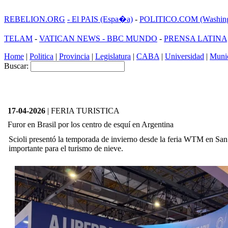
REBELION.ORG
- El PAIS (Espa�a)
-
POLITICO.COM (Washing
TELAM
-
VATICAN NEWS -
BBC MUNDO
-
PRENSA LATINA
Home
|
Politica
|
Provincia
|
Legislatura
|
CABA
|
Universidad
|
Munic
Buscar:
17-04-2026
| FERIA TURISTICA
Furor en Brasil por los centro de esquí en Argentina
Scioli presentó la temporada de invierno desde la feria WTM en Sa
importante para el turismo de nieve.