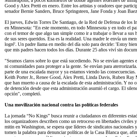
Minneapolis, a pocos kilómetros de donde agentes federales de inmig
Good y Alex Pretti en enero. Entre los artistas y oradores que partici
senador Bernie Sanders, Bruce Springsteen, Jane Fonda y Joan Baez
El jueves, Edwin Torres De Santiago, de la Red de Defensa de los In
en Minnesota: "En este momento, en todo Minnesota y en todo el país
con el temor de que algo tan simple como ir a trabajar o llevar a sus 
de sus seres queridos. Esa es la realidad. Una madre le envía un mensa
logré'. Un padre llama en medio del día solo para decirle: 'Estoy bie
que mis padres hacen todos los días. Durante 25 años viví sin docum
"Seamos claros sobre lo que está sucediendo. No se envían agentes 
ni comunidades para proteger a la gente. Se envían para aterrorizarl
parte de una escalada mayor y ya estamos viendo las consecuencias.
Keith Porter Jr., Renee Good, Alex Pretti, Linda Davis, Ruben Ray
que han muerto a causa de la escalada de esta administración. Y no 
de detención desde que esta administración asumió el cargo. El silen
opción", completó.
Una movilización nacional contra las políticas federales
La jornada “No Kings” busca reunir a ciudadanos en diferentes estad
los organizadores describen como un retroceso en libertades civiles y
mitin en Washington, se espera que líderes de sindicatos nacionales 
tomen la palabra para denunciar políticas de la Casa Blanca que, afir