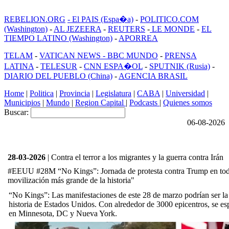
REBELION.ORG
- El PAIS (Espa�a)
-
POLITICO.COM
(Washington)
-
AL JEZEERA
-
REUTERS
-
LE MONDE
-
EL
TIEMPO LATINO (Washington)
-
APORREA
TELAM
-
VATICAN NEWS -
BBC MUNDO
-
PRENSA
LATINA
-
TELESUR
-
CNN ESPA�OL
-
SPUTNIK (Rusia)
-
DIARIO DEL PUEBLO (China)
-
AGENCIA BRASIL
Home
|
Politica
|
Provincia
|
Legislatura
|
CABA
|
Universidad
|
Municipios
|
Mundo
|
Region Capital
|
Podcasts
|
Quienes somos
Buscar:
06-08-2026
28-03-2026
| Contra el terror a los migrantes y la guerra contra Irán
#EEUU #28M “No Kings”: Jornada de protesta contra Trump en toda
movilización más grande de la historia"
“No Kings”: Las manifestaciones de este 28 de marzo podrían ser la 
historia de Estados Unidos. Con alrededor de 3000 epicentros, se e
en Minnesota, DC y Nueva York.