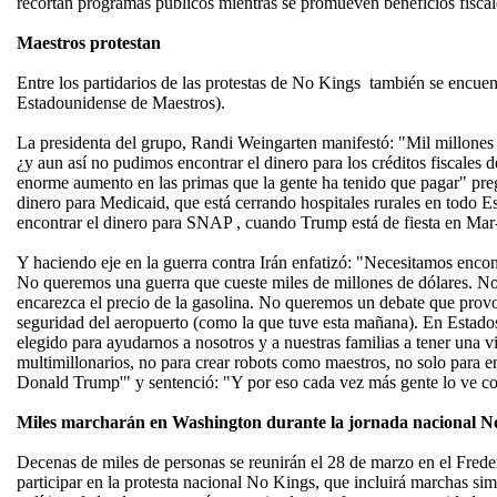
recortan programas públicos mientras se promueven beneficios fiscal
Maestros protestan
Entre los partidarios de las protestas de No Kings también se encue
Estadounidense de Maestros).
La presidenta del grupo, Randi Weingarten manifestó: "Mil millones d
¿y aun así no pudimos encontrar el dinero para los créditos fiscale
enorme aumento en las primas que la gente ha tenido que pagar" pr
dinero para Medicaid, que está cerrando hospitales rurales en todo
encontrar el dinero para SNAP , cuando Trump está de fiesta en Ma
Y haciendo eje en la guerra contra Irán enfatizó: "Necesitamos enc
No queremos una guerra que cueste miles de millones de dólares. N
encarezca el precio de la gasolina. No queremos un debate que provoq
seguridad del aeropuerto (como la que tuve esta mañana). En Estados 
elegido para ayudarnos a nosotros y a nuestras familias a tener una v
multimillonarios, no para crear robots como maestros, no solo para enr
Donald Trump'" y sentenció: "Y por eso cada vez más gente lo ve c
Miles marcharán en Washington durante la jornada nacional N
Decenas de miles de personas se reunirán el 28 de marzo en el Fred
participar en la protesta nacional No Kings, que incluirá marchas sim