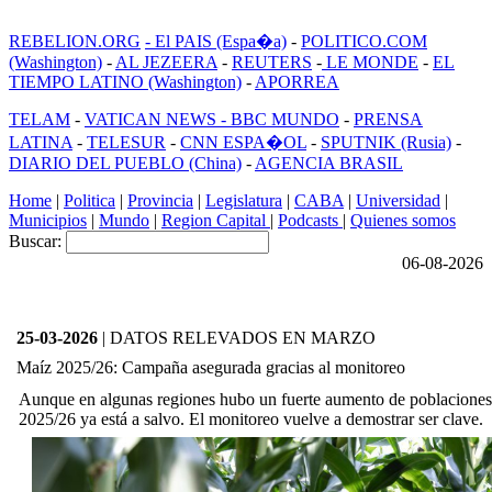
REBELION.ORG
- El PAIS (Espa�a)
-
POLITICO.COM
(Washington)
-
AL JEZEERA
-
REUTERS
-
LE MONDE
-
EL
TIEMPO LATINO (Washington)
-
APORREA
TELAM
-
VATICAN NEWS -
BBC MUNDO
-
PRENSA
LATINA
-
TELESUR
-
CNN ESPA�OL
-
SPUTNIK (Rusia)
-
DIARIO DEL PUEBLO (China)
-
AGENCIA BRASIL
Home
|
Politica
|
Provincia
|
Legislatura
|
CABA
|
Universidad
|
Municipios
|
Mundo
|
Region Capital
|
Podcasts
|
Quienes somos
Buscar:
06-08-2026
25-03-2026
| DATOS RELEVADOS EN MARZO
Maíz 2025/26: Campaña asegurada gracias al monitoreo
Aunque en algunas regiones hubo un fuerte aumento de poblaciones 
2025/26 ya está a salvo. El monitoreo vuelve a demostrar ser clave.