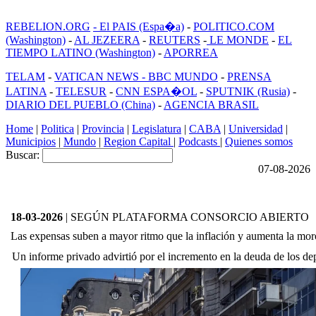
REBELION.ORG
- El PAIS (Espa�a)
-
POLITICO.COM
(Washington)
-
AL JEZEERA
-
REUTERS
-
LE MONDE
-
EL
TIEMPO LATINO (Washington)
-
APORREA
TELAM
-
VATICAN NEWS -
BBC MUNDO
-
PRENSA
LATINA
-
TELESUR
-
CNN ESPA�OL
-
SPUTNIK (Rusia)
-
DIARIO DEL PUEBLO (China)
-
AGENCIA BRASIL
Home
|
Politica
|
Provincia
|
Legislatura
|
CABA
|
Universidad
|
Municipios
|
Mundo
|
Region Capital
|
Podcasts
|
Quienes somos
Buscar:
07-08-2026
18-03-2026
| SEGÚN PLATAFORMA CONSORCIO ABIERTO
Las expensas suben a mayor ritmo que la inflación y aumenta la mor
Un informe privado advirtió por el incremento en la deuda de los de