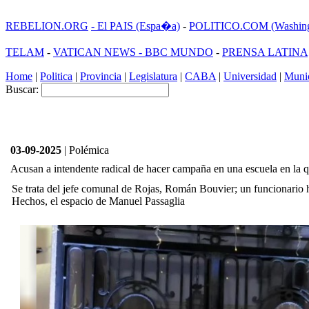
REBELION.ORG
- El PAIS (Espa�a)
-
POLITICO.COM (Washing
TELAM
-
VATICAN NEWS -
BBC MUNDO
-
PRENSA LATINA
Home
|
Politica
|
Provincia
|
Legislatura
|
CABA
|
Universidad
|
Munic
Buscar:
03-09-2025
| Polémica
Acusan a intendente radical de hacer campaña en una escuela en la qu
Se trata del jefe comunal de Rojas, Román Bouvier; un funcionario ha
Hechos, el espacio de Manuel Passaglia