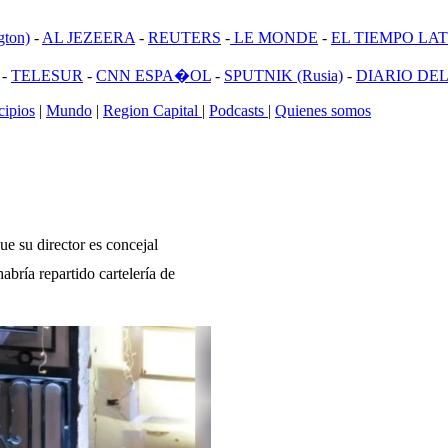
ton)
-
AL JEZEERA
-
REUTERS
-
LE MONDE
-
EL TIEMPO LATI
-
TELESUR
-
CNN ESPA�OL
-
SPUTNIK (Rusia)
-
DIARIO DEL
ipios
|
Mundo
|
Region Capital
|
Podcasts
|
Quienes somos
e su director es concejal
bría repartido cartelería de