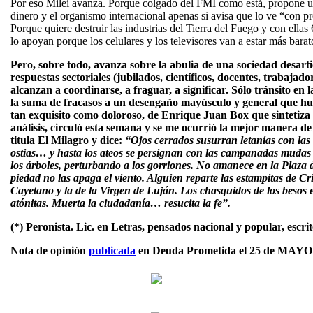
Por eso Milei avanza. Porque colgado del FMI como está, propone u
dinero y el organismo internacional apenas si avisa que lo ve “con p
Porque quiere destruir las industrias del Tierra del Fuego y con ella
lo apoyan porque los celulares y los televisores van a estar más bara
Pero, sobre todo, avanza sobre la abulia de una sociedad desart
respuestas sectoriales (jubilados, científicos, docentes, trabajado
alcanzan a coordinarse, a fraguar, a significar. Sólo tránsito en 
la suma de fracasos a un desengaño mayúsculo y general que hue
tan exquisito como doloroso, de Enrique Juan Box que sintetiza 
análisis, circuló esta semana y se me ocurrió la mejor manera d
titula El Milagro y dice:
“Ojos cerrados susurran letanías con las 
ostias… y hasta los ateos se persignan con las campanadas mudas 
los árboles, perturbando a los gorriones. No amanece en la Plaza d
piedad no las apaga el viento. Alguien reparte las estampitas de Cr
Cayetano y la de la Virgen de Luján. Los chasquidos de los besos
atónitas. Muerta la ciudadanía… resucita la fe”.
(*) Peronista. Lic. en Letras, pensados nacional y popular, escrit
Nota de opinión
publicada
en Deuda Prometida el 25 de MAYO