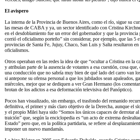
El avispero
La interna de la Provincia de Buenos Aires, como el río, sigue su cu
las mesas de CABA y ya, un sector identificado con Cristina Kirchne
en el desdoblamiento fue un error del gobernador y que la provincia
corrió el oficialismo porteño” sin considerar, por ejemplo, que las 5 e
provincias de Santa Fe, Jujuy, Chaco, San Luis y Salta resultaron en
oficialismos.
Otros operaban en las redes la idea de que “ocultar a Cristina en la 
y atribuían parte de la ausencia de votantes a esa cuestión, cosa que, 
una conducción que no sabría muy bien de qué lado del carro van los
si antepone su ofensa personal a que los jubilados sean apaleados, g
miércoles, mejor que se dediquen a ver Gran Hermano (los comentari
brotan de los adictos a esa deformación televisiva del Panóptico).
Pocos han visualizado, sin embargo, el trasfondo del remanido recurs
definitiva, el primer y más claro objetivo de la Derecha, aunque el
y el propio Milei haya sido “Somos los únicos capaces de derrotar a
traición” que, según la enciclopedia es “un acto de extrema deslealtad
Estado” pero que, en la política partidaria, se refiere al desplazami
imponer un nuevo mandamás.