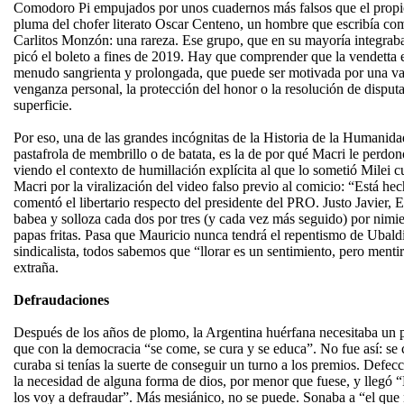
Comodoro Pi empujados por unos cuadernos más falsos que el propio 
pluma del chofer literato Oscar Centeno, un hombre que escribía c
Carlitos Monzón: una rareza. Ese grupo, que en su mayoría integraba
picó el boleto a fines de 2019. Hay que comprender que la vendetta 
menudo sangrienta y prolongada, que puede ser motivada por una va
venganza personal, la protección del honor o la resolución de disput
superficie.
Por eso, una de las grandes incógnitas de la Historia de la Humanida
pastafrola de membrillo o de batata, es la de por qué Macri le perdonó
viendo el contexto de humillación explícita al que lo sometió Milei c
Macri por la viralización del video falso previo al comicio: “Está hec
comentó el libertario respecto del presidente del PRO. Justo Javier, E
babea y solloza cada dos por tres (y cada vez más seguido) por nimi
papas fritas. Pasa que Mauricio nunca tendrá el repentismo de Ubaldin
sindicalista, todos sabemos que “llorar es un sentimiento, pero mentir
extraña.
Defraudaciones
Después de los años de plomo, la Argentina huérfana necesitaba un 
que con la democracia “se come, se cura y se educa”. No fue así: se
curaba si tenías la suerte de conseguir un turno a los premios. Defec
la necesidad de alguna forma de dios, por menor que fuese, y llegó 
los voy a defraudar”. Más mesiánico, no se puede. Sonaba a “el qu