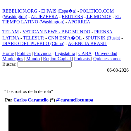
REBELION.ORG
- El PAIS (Espa�a)
-
POLITICO.COM
(Washington)
-
AL JEZEERA
-
REUTERS
-
LE MONDE
-
EL
TIEMPO LATINO (Washington)
-
APORREA
TELAM
-
VATICAN NEWS -
BBC MUNDO
-
PRENSA
LATINA
-
TELESUR
-
CNN ESPA�OL
-
SPUTNIK (Rusia)
-
DIARIO DEL PUEBLO (China)
-
AGENCIA BRASIL
Home
|
Politica
|
Provincia
|
Legislatura
|
CABA
|
Universidad
|
Municipios
|
Mundo
|
Region Capital
|
Podcasts
|
Quienes somos
Buscar:
06-08-2026
“Los rostros de la derrota”
Por
Carlos Caramello
(*)
@caramellocumpa