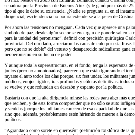
Lo hizo Néstor en 2005 con Eduardo Duhalde, cuando Cristina comp
senadora por la Provincia de Buenos Aires (y le ganó por más de 25 
tipo al que le debe su existencia. ¿Nadie se pregunta si, en el instant
dirigencial, esa tendencia no podría extenderse a la pelea de Cristina
Por ahora las tensiones no menguan. Cada vez que aparece una palo
símbolo de paz, desde algún sector se encargan de ponerle sal en la 
para la unidad del peronismo”, definió con precisión quirúrgica Car
provincial. Del otro lado, arreciaron las caras de culo por esta frase
pero que no se doble” del vetusto y desaparecido radicalismo gana en
neoperonismo en su lucha de poder.
Y aunque toda la superestructura, en el fondo, tenga la esperanza de 
juntos (pero no amontonados), parecería que están ignorando el terr
rayarse el auto todos los días porque, six feet under, los militantes ju
módicos, enojos rígidos, iras profundas y cóleras definitivas: todos 
se vuelve y que redundan en desazón y espanto por la política.
Bastaría con que la alta dirigencia mirase las redes para algo más que
que reciben, y de esta forma comprender que no sólo se auto infligen
y venidas (porque los militantes carecen de esa capacidad de que las 
sino que, además, probablemente estén hiriendo de muerte a la democ
políticos.
“Agrandado como sorete en querosén” (definición folklórica de la qu