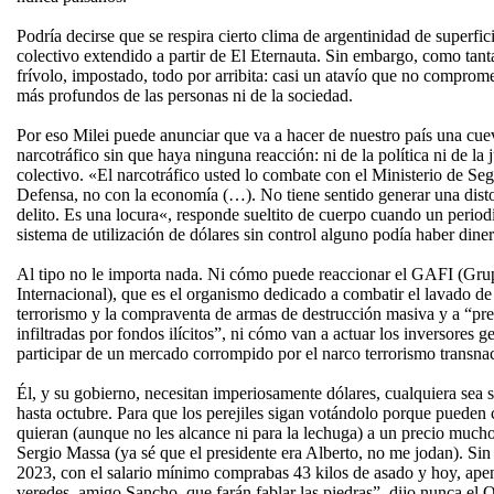
Podría decirse que se respira cierto clima de argentinidad de superfi
colectivo extendido a partir de El Eternauta. Sin embargo, como tanta
frívolo, impostado, todo por arribita: casi un atavío que no comprome
más profundos de las personas ni de la sociedad.
Por eso Milei puede anunciar que va a hacer de nuestro país una cue
narcotráfico sin que haya ninguna reacción: ni de la política ni de la
colectivo. «El narcotráfico usted lo combate con el Ministerio de Seg
Defensa, no con la economía (…). No tiene sentido generar una dist
delito. Es una locura«, responde sueltito de cuerpo cuando un periodi
sistema de utilización de dólares sin control alguno podía haber diner
Al tipo no le importa nada. Ni cómo puede reaccionar el GAFI (Gru
Internacional), que es el organismo dedicado a combatir el lavado de 
terrorismo y la compraventa de armas de destrucción masiva y a “pr
infiltradas por fondos ilícitos”, ni cómo van a actuar los inversores g
participar de un mercado corrompido por el narco terrorismo transnac
Él, y su gobierno, necesitan imperiosamente dólares, cualquiera sea 
hasta octubre. Para que los perejiles sigan votándolo porque pueden
quieran (aunque no les alcance ni para la lechuga) a un precio much
Sergio Massa (ya sé que el presidente era Alberto, no me jodan). Sin 
2023, con el salario mínimo comprabas 43 kilos de asado y hoy, ape
veredes, amigo Sancho, que farán fablar las piedras”, dijo nunca el Q