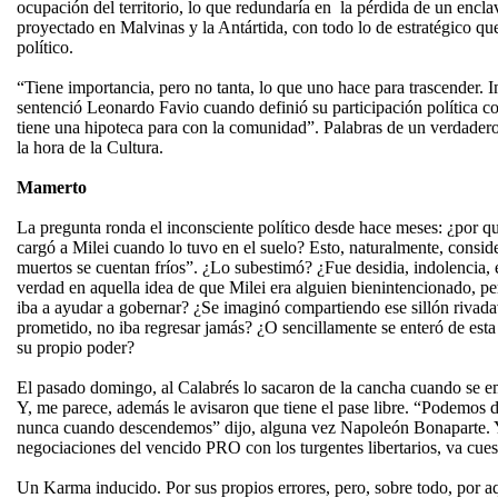
ocupación del territorio, lo que redundaría en la pérdida de un encl
proyectado en Malvinas y la Antártida, con todo lo de estratégico qu
político.
“Tiene importancia, pero no tanta, lo que uno hace para trascender. I
sentenció Leonardo Favio cuando definió su participación política
tiene una hipoteca para con la comunidad”. Palabras de un verdadero
la hora de la Cultura.
Mamerto
La pregunta ronda el inconsciente político desde hace meses: ¿por 
cargó a Milei cuando lo tuvo en el suelo? Esto, naturalmente, consider
muertos se cuentan fríos”. ¿Lo subestimó? ¿Fue desidia, indolencia,
verdad en aquella idea de que Milei era alguien bienintencionado, pe
iba a ayudar a gobernar? ¿Se imaginó compartiendo ese sillón rivada
prometido, no iba regresar jamás? ¿O sencillamente se enteró de est
su propio poder?
El pasado domingo, al Calabrés lo sacaron de la cancha cuando se e
Y, me parece, además le avisaron que tiene el pase libre. “Podemos
nunca cuando descendemos” dijo, alguna vez Napoleón Bonaparte. Y 
negociaciones del vencido PRO con los turgentes libertarios, va cues
Un Karma inducido. Por sus propios errores, pero, sobre todo, por a