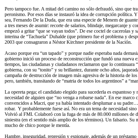
Pero tampoco fue. A mitad del camino no sólo defraudó, sino que trai
peronismo. Por esos días se instauró la idea de corrupción política. 
sea, Fernando De la Duda, que era una especie de Menem de guante
a tres meses de asumir: recorte de salarios, blindaje, megarcanje y co
empezó a gritar “que se vayan todos”. De ese coctel de cacerolas y s
interina de “Tachuela” Duhalde (que primero fue el problema y despu
2003 que consagraron a Néstor Kirchner presidente de la Nación.
Acaso porque era “un tapado” y porque nadie esperaba nada demasi
gobierno inició un proceso de reconstrucción que fundó una nueva ex
tiempos, las ciudadanas y ciudadanos reclamaron que lo continuara “
gobierna, con su “tonito” y su brillantez, durante ocho años, jaquead
campaña de destrucción de imagen más agresiva de la historia de los
pero, también, transitando de “matria de todos los argentinos” a 
La opereta pega; el candidato elegido para sucederla es espantoso y n
necesidad de alguien que “no venga a robarse nada”. En ese marco c
convencidos a Macri, que ya había intentado desplumar a su padre… 
robar. Y probablemente fuese así. No era un tema de necesidad sino 
Volvió al FMI. Colaboró con la fuga de más de 80.000 millones de d
siniestra (en el sentido más amplio de los términos). Un falsario. S
mucho de chico porque le mentía.
Hambre, inseguridad, represión y espionaje, además de un préstamo