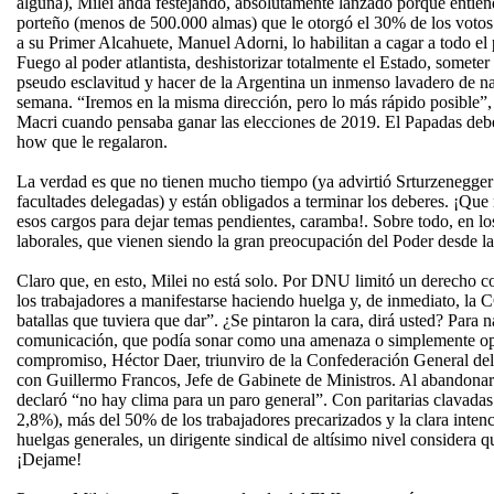
alguna), Milei anda festejando, absolutamente lanzado porque entien
porteño (menos de 500.000 almas) que le otorgó el 30% de los votos
a su Primer Alcahuete, Manuel Adorni, lo habilitan a cagar a todo el 
Fuego al poder atlantista, deshistorizar totalmente el Estado, someter
pseudo esclavitud y hacer de la Argentina un inmenso lavadero de n
semana. “Iremos en la misma dirección, pero lo más rápido posible”, 
Macri cuando pensaba ganar las elecciones de 2019. El Papadas deb
how que le regalaron.
La verdad es que no tienen mucho tiempo (ya advirtió Srturzenegger 
facultades delegadas) y están obligados a terminar los deberes. ¡Que
esos cargos para dejar temas pendientes, caramba!. Sobre todo, en los
laborales, que vienen siendo la gran preocupación del Poder desde l
Claro que, en esto, Milei no está solo. Por DNU limitó un derecho co
los trabajadores a manifestarse haciendo huelga y, de inmediato, la C
batallas que tuviera que dar”. ¿Se pintaron la cara, dirá usted? Para 
comunicación, que podía sonar como una amenaza o simplemente op
compromiso, Héctor Daer, triunviro de la Confederación General del
con Guillermo Francos, Jefe de Gabinete de Ministros. Al abandonar 
declaró “no hay clima para un paro general”. Con paritarias clavadas 
2,8%), más del 50% de los trabajadores precarizados y la clara intenc
huelgas generales, un dirigente sindical de altísimo nivel considera 
¡Dejame!