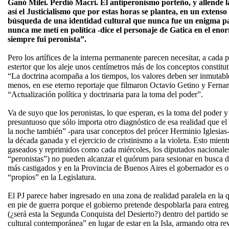
Ganó Milei. Perdió Macri. El antiperonismo porteño, y allende l
así el Justicialismo que por estas horas se plantea, en un extens
búsqueda de una identidad cultural que nunca fue un enigma p
nunca me metí en política -dice el personaje de Gatica en el eno
siempre fui peronista”.
Pero los artífices de la interna permanente parecen necesitar, a cada 
estertor que los aleje unos centímetros más de los conceptos constitut
“La doctrina acompaña a los tiempos, los valores deben ser inmutabl
menos, en ese eterno reportaje que filmaron Octavio Getino y Ferna
“Actualización política y doctrinaria para la toma del poder”.
Va de suyo que los peronistas, lo que esperan, es la toma del pode
presuntuoso que sólo importa otro diagnóstico de esa realidad que el 
la noche también” -para usar conceptos del prócer Herminio Iglesias
la década ganada y el ejercicio de cristinismo a la violeta. Esto mient
gaseados y reprimidos como cada miércoles, los diputados nacionales 
“peronistas”) no pueden alcanzar el quórum para sesionar en busca de
más castigados y en la Provincia de Buenos Aires el gobernador es o
“propios” en la Legislatura.
El PJ parece haber ingresado en una zona de realidad paralela en la q
en pie de guerra porque el gobierno pretende despoblarla para entre
(¿será esta la Segunda Conquista del Desierto?) dentro del partido se 
cultural contemporánea” en lugar de estar en la Isla, armando otra re