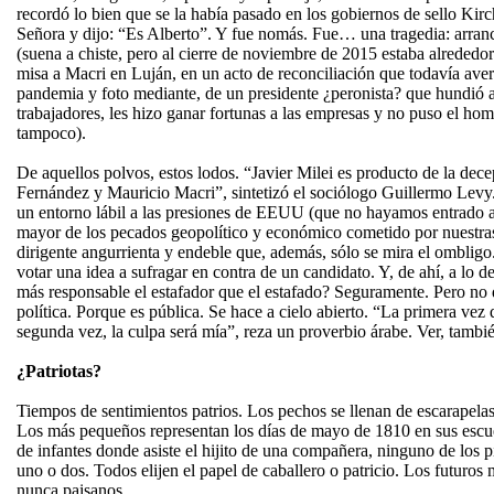
recordó lo bien que se la había pasado en los gobiernos de sello Ki
Señora y dijo: “Es Alberto”. Y fue nomás. Fue… una tragedia: arran
(suena a chiste, pero al cierre de noviembre de 2015 estaba alrededo
misa a Macri en Luján, en un acto de reconciliación que todavía av
pandemia y foto mediante, de un presidente ¿peronista? que hundió a
trabajadores, les hizo ganar fortunas a las empresas y no puso el homb
tampoco).
De aquellos polvos, estos lodos. “Javier Milei es producto de la dec
Fernández y Mauricio Macri”, sintetizó el sociólogo Guillermo Levy.
un entorno lábil a las presiones de EEUU (que no hayamos entrado 
mayor de los pecados geopolítico y económico cometido por nuestras
dirigente angurrienta y endeble que, además, sólo se mira el omblig
votar una idea a sufragar en contra de un candidato. Y, de ahí, a lo d
más responsable el estafador que el estafado? Seguramente. Pero no d
política. Porque es pública. Se hace a cielo abierto. “La primera vez
segunda vez, la culpa será mía”, reza un proverbio árabe. Ver, tambi
¿Patriotas?
Tiempos de sentimientos patrios. Los pechos se llenan de escarapelas
Los más pequeños representan los días de mayo de 1810 en sus escuela
de infantes donde asiste el hijito de una compañera, ninguno de los 
uno o dos. Todos elijen el papel de caballero o patricio. Los futuros
nunca paisanos.