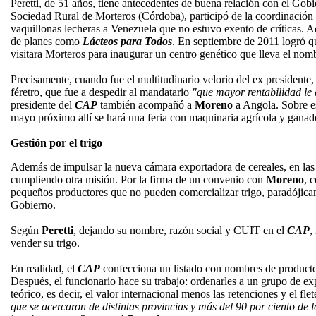
Peretti, de 51 años, tiene antecedentes de buena relación con el Gob
Sociedad Rural de Morteros (Córdoba), participó de la coordinación
vaquillonas lecheras a Venezuela que no estuvo exento de críticas.
de planes como
Lácteos para Todos
. En septiembre de 2011 logró q
visitara Morteros para inaugurar un centro genético que lleva el no
Precisamente, cuando fue el multitudinario velorio del ex presidente
féretro, que fue a despedir al mandatario
"que mayor rentabilidad le
presidente del
CAP
también acompañó a
Moreno
a Angola. Sobre e
mayo próximo allí se hará una feria con maquinaria agrícola y ganad
Gestión por el trigo
Además de impulsar la nueva cámara exportadora de cereales, en las
cumpliendo otra misión. Por la firma de un convenio con
Moreno
, 
pequeños productores que no pueden comercializar trigo, paradójica
Gobierno.
Según
Peretti
, dejando su nombre, razón social y CUIT en el
CAP
,
vender su trigo.
En realidad, el
CAP
confecciona un listado con nombres de producto
Después, el funcionario hace su trabajo: ordenarles a un grupo de e
teórico, es decir, el valor internacional menos las retenciones y el fle
que se acercaron de distintas provincias y más del 90 por ciento de l