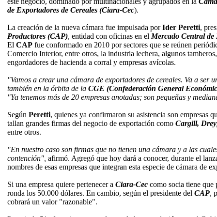
este negocio, dominado por multinacionales y agrupados en la
Cámara
de Exportadores de Cereales (Ciara-Cec
).
La creación de la nueva cámara fue impulsada por
Ider Peretti
, pre
Productores (CAP)
, entidad con oficinas en el
Mercado Central de 
El
CAP
fue conformado en 2010 por sectores que se reúnen periódic
Comercio Interior, entre otros, la industria lechera, algunos tamberos
engordadores de hacienda a corral y empresas avícolas.
"Vamos a crear una cámara de exportadores de cereales. Va a ser u
también en la órbita de la
CGE (Confederación General Económic
"Ya tenemos más de 20 empresas anotadas; son pequeñas y median
Según
Peretti
, quienes ya confirmaron su asistencia son empresas q
tallan grandes firmas del negocio de exportación como
Cargill, Dre
entre otros.
"En nuestro caso son firmas que no tienen una cámara y a las cuale
contención",
afirmó. Agregó que hoy dará a conocer, durante el lanz
nombres de esas empresas que integran esta especie de cámara de ex
Si una empresa quiere pertenecer a
Ciara-Cec
como socia tiene que 
ronda los 50.000 dólares. En cambio, según el presidente del
CAP
, 
cobrará un valor "razonable".