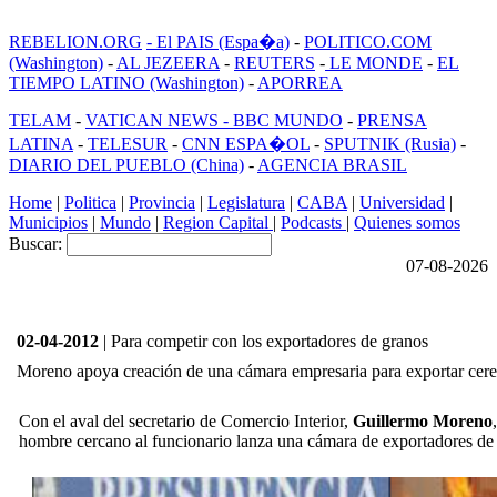
REBELION.ORG
- El PAIS (Espa�a)
-
POLITICO.COM
(Washington)
-
AL JEZEERA
-
REUTERS
-
LE MONDE
-
EL
TIEMPO LATINO (Washington)
-
APORREA
TELAM
-
VATICAN NEWS -
BBC MUNDO
-
PRENSA
LATINA
-
TELESUR
-
CNN ESPA�OL
-
SPUTNIK (Rusia)
-
DIARIO DEL PUEBLO (China)
-
AGENCIA BRASIL
Home
|
Politica
|
Provincia
|
Legislatura
|
CABA
|
Universidad
|
Municipios
|
Mundo
|
Region Capital
|
Podcasts
|
Quienes somos
Buscar:
07-08-2026
02-04-2012
| Para competir con los exportadores de granos
Moreno apoya creación de una cámara empresaria para exportar cere
Con el aval del secretario de Comercio Interior,
Guillermo Moreno
hombre cercano al funcionario lanza una cámara de exportadores de 