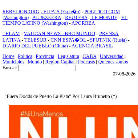
REBELION.ORG
- El PAIS (Espa�a)
-
POLITICO.COM
(Washington)
-
AL JEZEERA
-
REUTERS
-
LE MONDE
-
EL
TIEMPO LATINO (Washington)
-
APORREA
TELAM
-
VATICAN NEWS -
BBC MUNDO
-
PRENSA
LATINA
-
TELESUR
-
CNN ESPA�OL
-
SPUTNIK (Rusia)
-
DIARIO DEL PUEBLO (China)
-
AGENCIA BRASIL
Home
|
Politica
|
Provincia
|
Legislatura
|
CABA
|
Universidad
|
Municipios
|
Mundo
|
Region Capital
|
Podcasts
|
Quienes somos
Buscar:
07-08-2026
"Fuera Dodds de Puerto La Plata" Por Laura Brunetto (*)