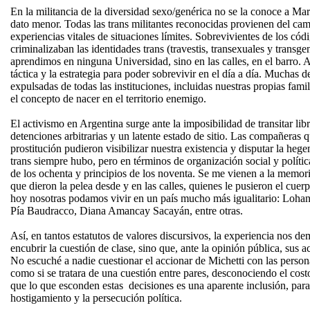
En la militancia de la diversidad sexo/genérica no se la conoce a M
dato menor. Todas las trans militantes reconocidas provienen del ca
experiencias vitales de situaciones límites. Sobrevivientes de los códi
criminalizaban las identidades trans (travestis, transexuales y transge
aprendimos en ninguna Universidad, sino en las calles, en el barro. A
táctica y la estrategia para poder sobrevivir en el día a día. Muchas 
expulsadas de todas las instituciones, incluidas nuestras propias fami
el concepto de nacer en el territorio enemigo.
El activismo en Argentina surge ante la imposibilidad de transitar lib
detenciones arbitrarias y un latente estado de sitio. Las compañeras 
prostitución pudieron visibilizar nuestra existencia y disputar la he
trans siempre hubo, pero en términos de organización social y política
de los ochenta y principios de los noventa. Se me vienen a la memori
que dieron la pelea desde y en las calles, quienes le pusieron el cuer
hoy nosotras podamos vivir en un país mucho más igualitario: Loha
Pía Baudracco, Diana Amancay Sacayán, entre otras.
Así, en tantos estatutos de valores discursivos, la experiencia nos de
encubrir la cuestión de clase, sino que, ante la opinión pública, sus 
No escuché a nadie cuestionar el accionar de Michetti con las perso
como si se tratara de una cuestión entre pares, desconociendo el cost
que lo que esconden estas decisiones es una aparente inclusión, para j
hostigamiento y la persecución política.