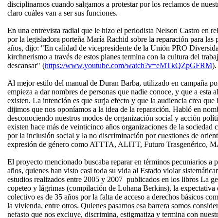
disciplinarnos cuando salgamos a protestar por los reclamos de nues
claro cuáles van a ser sus funciones.
En una entrevista radial que le hizo el periodista Nelson Castro en r
por la legisladora porteña María Rachid sobre la reparación para las
años, dijo: "En calidad de vicepresidente de la Unión PRO Diversid
kirchnerismo a través de estos planes termina con la cultura del tra
descansar" (
https://www.youtube.com/watch?v=eMTkQZpGFRM
).
Al mejor estilo del manual de Duran Barba, utilizado en campaña p
empieza a dar nombres de personas que nadie conoce, y que a esta alt
existen. La intención es que surja efecto y que la audiencia crea que 
dijimos que nos oponíamos a la idea de la reparación. Habló en nomb
desconociendo nuestros modos de organización social y acción polít
existen hace más de veinticinco años organizaciones de la sociedad 
por la inclusión social y la no discriminación por cuestiones de orien
expresión de género como ATTTA, ALITT, Futuro Trasgenérico, M
El proyecto mencionado buscaba reparar en términos pecuniarios a p
años, quienes han visto casi toda su vida al Estado violar sistemátic
estudios realizados entre 2005 y 2007 publicados en los libros La 
copeteo y lágrimas (compilación de Lohana Berkins), la expectativa d
colectivo es de 35 años por la falta de acceso a derechos básicos como
la vivienda, entre otros. Quienes pasamos esa barrera somos consider
nefasto que nos excluye, discrimina, estigmatiza y termina con nuest