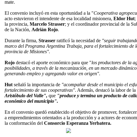
mate.
El convenio incluyó en esta oportunidad a la "
Cooperativa agropecua
acto estuvieron el intendente de esa localidad misionera,
Eldor Hut
;
la provincia,
Marcelo Strasser
; y el coordinador provincial de la Su
de la Nación,
Adrián Rojo
.
Durante la firma,
Strasser
ratificó la necesidad de
"seguir trabajando
marco del Programa Argentina Trabaja, para el fortalecimiento de l
provincia de Misiones".
Rojo
destacó el aporte económico para que "
los productores de la a
posibilidades, a través de la mecanización, en un mercado dinámico
generando empleo y agregando valor en origen".
Hut
señaló la importancia de
"acompañar desde el municipio el esfue
fortalecimiento de sus cooperativas"
. Además, destacó la labor de la
Aristóbulo del Valle",
que
"produce y termina un producto de calid
económico del municipio".
En el convenio quedó establecido el objetivo de promover, fortalecer
a emprendimientos orientados a la producción y a actores de economía
la conformación del
Consorcio Esperanza Yerbatera.