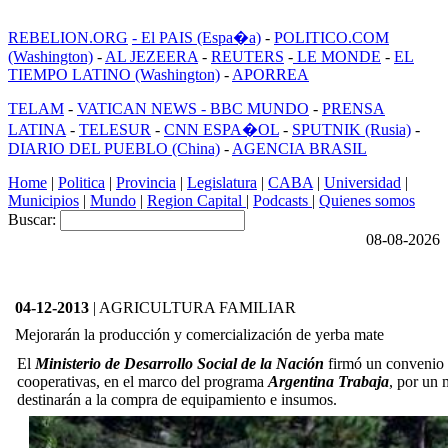
REBELION.ORG
- El PAIS (Espa�a)
-
POLITICO.COM
(Washington)
-
AL JEZEERA
-
REUTERS
-
LE MONDE
-
EL
TIEMPO LATINO (Washington)
-
APORREA
TELAM
-
VATICAN NEWS -
BBC MUNDO
-
PRENSA
LATINA
-
TELESUR
-
CNN ESPA�OL
-
SPUTNIK (Rusia)
-
DIARIO DEL PUEBLO (China)
-
AGENCIA BRASIL
Home
|
Politica
|
Provincia
|
Legislatura
|
CABA
|
Universidad
|
Municipios
|
Mundo
|
Region Capital
|
Podcasts
|
Quienes somos
Buscar:
08-08-2026
04-12-2013
| AGRICULTURA FAMILIAR
Mejorarán la producción y comercialización de yerba mate
El
Ministerio de Desarrollo Social de la Nación
firmó un convenio p
cooperativas, en el marco del programa
Argentina Trabaja
, por un 
destinarán a la compra de equipamiento e insumos.