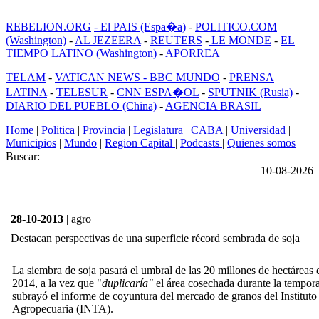
REBELION.ORG
- El PAIS (Espa�a)
-
POLITICO.COM
(Washington)
-
AL JEZEERA
-
REUTERS
-
LE MONDE
-
EL
TIEMPO LATINO (Washington)
-
APORREA
TELAM
-
VATICAN NEWS -
BBC MUNDO
-
PRENSA
LATINA
-
TELESUR
-
CNN ESPA�OL
-
SPUTNIK (Rusia)
-
DIARIO DEL PUEBLO (China)
-
AGENCIA BRASIL
Home
|
Politica
|
Provincia
|
Legislatura
|
CABA
|
Universidad
|
Municipios
|
Mundo
|
Region Capital
|
Podcasts
|
Quienes somos
Buscar:
10-08-2026
28-10-2013
| agro
Destacan perspectivas de una superficie récord sembrada de soja
La siembra de soja pasará el umbral de las 20 millones de hectárea
2014, a la vez que "
duplicaría"
el área cosechada durante la tempor
subrayó el informe de coyuntura del mercado de granos del Institut
Agropecuaria (INTA).