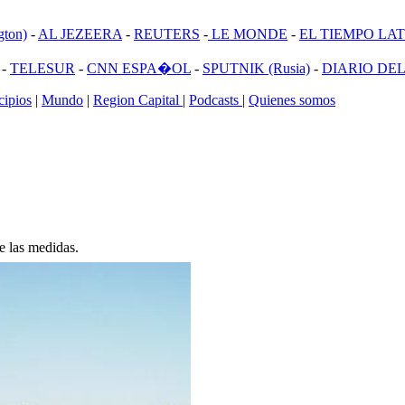
ton)
-
AL JEZEERA
-
REUTERS
-
LE MONDE
-
EL TIEMPO LATI
-
TELESUR
-
CNN ESPA�OL
-
SPUTNIK (Rusia)
-
DIARIO DEL
ipios
|
Mundo
|
Region Capital
|
Podcasts
|
Quienes somos
e las medidas.