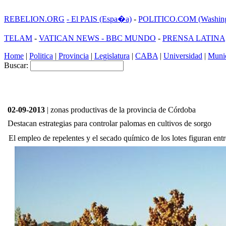
REBELION.ORG
- El PAIS (Espa�a)
-
POLITICO.COM (Washing
TELAM
-
VATICAN NEWS -
BBC MUNDO
-
PRENSA LATINA
Home
|
Politica
|
Provincia
|
Legislatura
|
CABA
|
Universidad
|
Munic
Buscar:
02-09-2013
| zonas productivas de la provincia de Córdoba
Destacan estrategias para controlar palomas en cultivos de sorgo
El empleo de repelentes y el secado químico de los lotes figuran entr