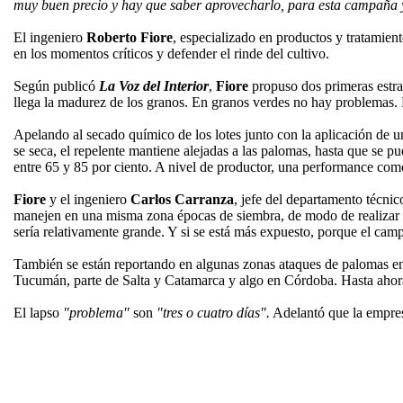
muy buen precio y hay que saber aprovecharlo, para esta campaña y
El ingeniero
Roberto Fiore
, especializado en productos y tratamient
en los momentos críticos y defender el rinde del cultivo.
Según publicó
La Voz del Interior
,
Fiore
propuso dos primeras estra
llega la madurez de los granos. En granos verdes no hay problemas. 
Apelando al secado químico de los lotes junto con la aplicación de u
se seca, el repelente mantiene alejadas a las palomas, hasta que se 
entre 65 y 85 por ciento. A nivel de productor, una performance co
Fiore
y el ingeniero
Carlos Carranza
, jefe del departamento técni
manejen en una misma zona épocas de siembra, de modo de realizar im
sería relativamente grande. Y si se está más expuesto, porque el campo
También se están reportando en algunas zonas ataques de palomas en 
Tucumán, parte de Salta y Catamarca y algo en Córdoba. Hasta ahor
El lapso
"problema"
son
"tres o cuatro días".
Adelantó que la empr