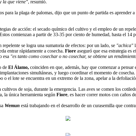
 la que viene"
, resumió.
os para la plaga de palomas, dijo que un punto de partida es aprender a 
tegias de acción: el secado químico del cultivo y el empleo de un repe
Estos comienzan a partir de 33-35 por ciento de humedad, hasta el 14 p
n repelente se logra una sumatoria de efectos: por un lado, se
"achica"
pueda entrar rápidamente a cosecha.
Fiore
aseguró que esa estrategia es e
mo esa
"es tanto como cosechar o no cosechar, se obtiene un rendimien
co de
El Álamo,
coinciden en que, además, hay que comenzar a pensar
plantaciones simultáneas, y luego coordinar el momento de cosecha. Así
 o el lote se encuentra en un extremo de la zona, apelar a la defoliación
cultivos de soja, durante la emergencia. Las aves se comen los cotile
a, la única herramienta según
Fiore
, es hacer correr motos con caños de 
esa
Wemun
está trabajando en el desarrollo de un curasemilla que contrar