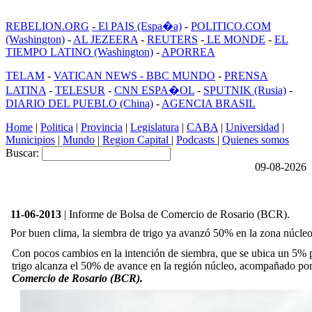
REBELION.ORG
- El PAIS (Espa�a)
-
POLITICO.COM
(Washington)
-
AL JEZEERA
-
REUTERS
-
LE MONDE
-
EL
TIEMPO LATINO (Washington)
-
APORREA
TELAM
-
VATICAN NEWS -
BBC MUNDO
-
PRENSA
LATINA
-
TELESUR
-
CNN ESPA�OL
-
SPUTNIK (Rusia)
-
DIARIO DEL PUEBLO (China)
-
AGENCIA BRASIL
Home
|
Politica
|
Provincia
|
Legislatura
|
CABA
|
Universidad
|
Municipios
|
Mundo
|
Region Capital
|
Podcasts
|
Quienes somos
Buscar:
09-08-2026
11-06-2013
| Informe de Bolsa de Comercio de Rosario (BCR).
Por buen clima, la siembra de trigo ya avanzó 50% en la zona núcle
Con pocos cambios en la intención de siembra, que se ubica un 5% p
trigo alcanza el 50% de avance en la región núcleo, acompañado por
Comercio de Rosario (BCR).