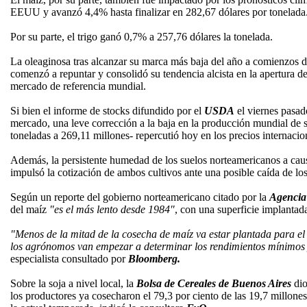
EEUU y avanzó 4,4% hasta finalizar en 282,67 dólares por tonelada
Por su parte, el trigo ganó 0,7% a 257,76 dólares la tonelada.
La oleaginosa tras alcanzar su marca más baja del año a comienzos 
comenzó a repuntar y consolidó su tendencia alcista en la apertura de
mercado de referencia mundial.
Si bien el informe de stocks difundido por el
USDA
el viernes pasad
mercado, una leve corrección a la baja en la producción mundial de 
toneladas a 269,11 millones- repercutió hoy en los precios internacio
Además, la persistente humedad de los suelos norteamericanos a causa 
impulsó la cotización de ambos cultivos ante una posible caída de lo
Según un reporte del gobierno norteamericano citado por la
Agencia
del maíz
"es el más lento desde 1984"
, con una superficie implanta
"Menos de la mitad de la cosecha de maíz va estar plantada para el
los agrónomos van empezar a determinar los rendimientos mínimo
especialista consultado por
Bloomberg.
Sobre la soja a nivel local, la
Bolsa de Cereales de Buenos Aires
dio
los productores ya cosecharon el 79,3 por ciento de las 19,7 millones