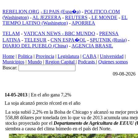
REBELION.ORG
- El PAIS (Espa�a)
-
POLITICO.COM
(Washington)
-
AL JEZEERA
-
REUTERS
-
LE MONDE
-
EL
TIEMPO LATINO (Washington)
-
APORREA
TELAM
-
VATICAN NEWS -
BBC MUNDO
-
PRENSA
LATINA
-
TELESUR
-
CNN ESPA�OL
-
SPUTNIK (Rusia)
-
DIARIO DEL PUEBLO (China)
-
AGENCIA BRASIL
Home
|
Politica
|
Provincia
|
Legislatura
|
CABA
|
Universidad
|
Municipios
|
Mundo
|
Region Capital
|
Podcasts
|
Quienes somos
Buscar:
09-08-2026
14-05-2013
| En el año gana 7,2%
La soja alcanzó precio récord en el año
La soja subió 2,2% en la Bolsa de Chicago y alcanzó su mejor precio
558,88 dólares por tonelada (en lo que va de 2013 acumula una mejor
stocks proyectado por el
Departamento de Agricultura de EEUU 
siembra a causa del clima húmedo en el país del Norte.